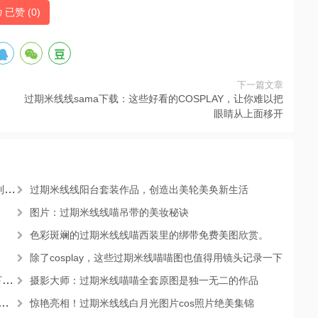
已赞 (
0
)
下一篇文章
过期米线线sama下载：这些好看的COSPLAY，让你难以把
眼睛从上面移开
宴
过期米线线阳台套装作品，创造出美轮美奂新生活
图片：过期米线线喵吊带的美妆秘诀
色彩斑斓的过期米线线喵西装里的绑带免费美图欣赏。
除了cosplay，这些过期米线喵喵图也值得用镜头记录一下
馈
摄影大师：过期米线喵喵全套原图是独一无二的作品
惊艳亮相！过期米线线白月光图片cos照片绝美集锦