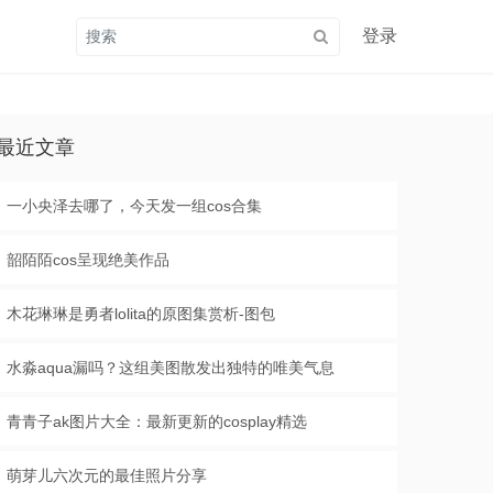
登录
最近文章
一小央泽去哪了，今天发一组cos合集
韶陌陌cos呈现绝美作品
木花琳琳是勇者lolita的原图集赏析-图包
水淼aqua漏吗？这组美图散发出独特的唯美气息
青青子ak图片大全：最新更新的cosplay精选
萌芽儿六次元的最佳照片分享