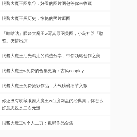
眼酱大魔王图集谷：好看的图片图包等你来收藏
眼酱大魔王黑历史：惊艳的照片原图
「咕咕咕」眼酱大魔王w写真原图美图，小鸟神器「憨
憨」友情出演
眼酱大魔王油光精油的精选分享，带你领略创作之美
眼酱大魔王w免费的合集更新：古风cosplay
眼酱大魔王免费摄影作品，大气磅礴细节入微
你还没有收藏眼酱大魔王w百度网盘的经典集，你怎么
好意思说是二次元迷
眼酱大魔王w个人主页：数码作品合集