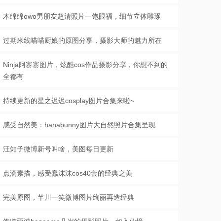
木绵绵owo男朋友超清照片一饱眼福，细节立体雕琢
过期米线喵喵厨娘的原图分享，摄影大师的魅力所在
Ninja阿寨寨图片，炫酷cos作品摄影分享，你想不到的
全都有
持续更新的星之迟迟cosplay图片合集来啦~
感受自然美：hanabunny图片大自然照片合集呈现
汪知子微博新号叫啥，美图每日更新
点滴素描，感受蠢沫沫cos40套的经典之美
完美原图，芊川一笑微博图片绚丽再造经典