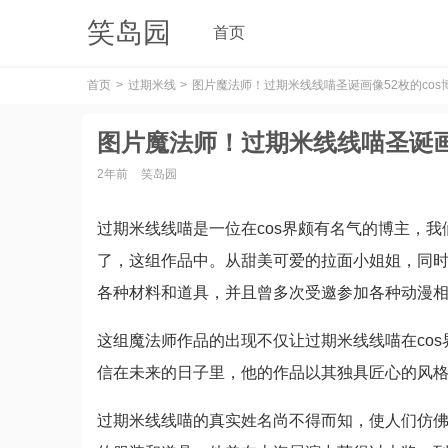
笑岛园
首页
首页
过期米线
图片魔法师！过期米线线喵圣诞画像52枚的co
图片魔法师！过期米线线喵圣诞画
2年前
笑岛园
过期米线线喵是一位在cos界颇有名气的博主，我
了，这组作品中。从甜美可爱的拉面小姐姐，同
各种材料和道具，并且曾多次受邀参加各种动漫
这组魔法师作品的出现不仅让过期米线线喵在co
信在未来的日子里，他的作品以其独具匠心的风
过期米线线喵的真实姓名尚不得而知，使人们仿