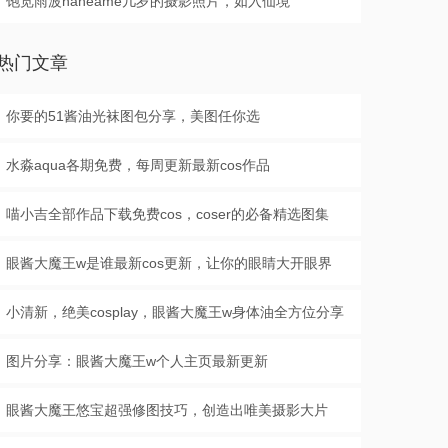
饱览雨波haneame几岁的摄影照片，如入仙境
热门文章
你要的51酱油光袜图包分享，美图任你选
水淼aqua各期免费，每周更新最新cos作品
喵小吉全部作品下载免费cos，coser的必备精选图集
眼酱大魔王w是谁最新cos更新，让你的眼睛大开眼界
小清新，绝美cosplay，眼酱大魔王w身体油全方位分享
图片分享：眼酱大魔王w个人主页最新更新
眼酱大魔王悠宝超强修图技巧，创造出唯美摄影大片