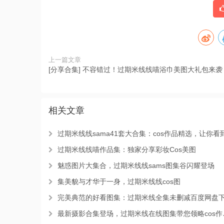
上一篇文章
[分享合集] 不容错过！过期米线线喵浴巾美图大礼包来袭
相关文章
过期米线线sama41套大合集：cos作品精选，让你看到视觉盛
过期米线线喵作品集：独家分享彩妆Cos美图
魅惑图片大集合，过期米线线sams图集谷闪耀登场
集美貌与才华于一身，过期米线线cos图
完美典范的好看图集：过期米线全集未删减百度网盘下载照片回
最新摄影合集登场，过期米线在线图集带您领略cos作品的魅力