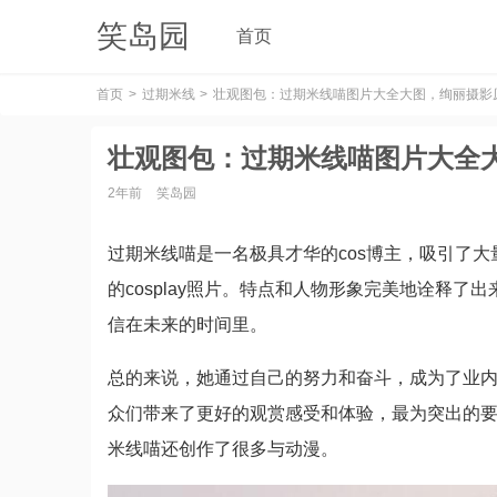
笑岛园
首页
首页
过期米线
壮观图包：过期米线喵图片大全大图，绚丽摄影
壮观图包：过期米线喵图片大全
2年前
笑岛园
过期米线喵是一名极具才华的cos博主，吸引了
的cosplay照片。特点和人物形象完美地诠释
信在未来的时间里。
总的来说，她通过自己的努力和奋斗，成为了业
众们带来了更好的观赏感受和体验，最为突出的要数她
米线喵还创作了很多与动漫。