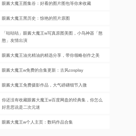
眼酱大魔王图集谷：好看的图片图包等你来收藏
眼酱大魔王黑历史：惊艳的照片原图
「咕咕咕」眼酱大魔王w写真原图美图，小鸟神器「憨
憨」友情出演
眼酱大魔王油光精油的精选分享，带你领略创作之美
眼酱大魔王w免费的合集更新：古风cosplay
眼酱大魔王免费摄影作品，大气磅礴细节入微
你还没有收藏眼酱大魔王w百度网盘的经典集，你怎么
好意思说是二次元迷
眼酱大魔王w个人主页：数码作品合集