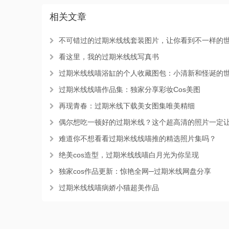
相关文章
不可错过的过期米线线套装图片，让你看到不一样的
看这里，我的过期米线线写真书
过期米线线喵浴缸的个人收藏图包：小清新和怪诞的世界，让你意想不
过期米线线喵作品集：独家分享彩妆Cos美图
再现青春：过期米线下载美女图集唯美精细
偶尔想吃一顿好的过期米线？这个超高清的照片一定让你大呼过
难道你不想看看过期米线线喵推的精选照片集吗？
绝美cos造型，过期米线线喵白月光为你呈现
独家cos作品更新：惊艳全网─过期米线网盘分享
过期米线线喵病娇小猫超美作品