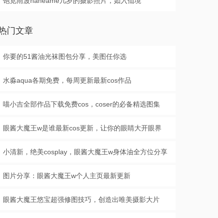
饱览雨波haneame几岁的摄影照片，如入仙境
热门文章
你要的51酱油光袜图包分享，美图任你选
水淼aqua各期免费，每周更新最新cos作品
喵小吉全部作品下载免费cos，coser的必备精选图集
眼酱大魔王w是谁最新cos更新，让你的眼睛大开眼界
小清新，绝美cosplay，眼酱大魔王w身体油全方位分享
图片分享：眼酱大魔王w个人主页最新更新
眼酱大魔王悠宝超强修图技巧，创造出唯美摄影大片