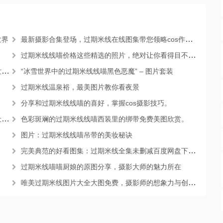
世界
最新摄影合集登场，过期米线在线图集带您领略cos作品的魅力
过期米线线喵价格这些精选的照片，绝对让你看得目不转睛
到
“冰雪世界中的过期米线线喵黑色恶魔” – 图片套装
过期米线温泉裕，最美图片教你看夜景
分享和过期米线线喵的喜好，掌握cos摄影技巧。
瘾
色彩斑斓的过期米线线喵西装里的绑带免费美图欣赏。
图片：过期米线线喵吊带的美妆秘诀
完美典范的好看图集：过期米线全集未删减百度网盘下载照片回馈
过期米线喵喵厨娘的原图分享，摄影大师的魅力所在
唯美过期米线图片大全大图免费，摄影师的想象力与创造力