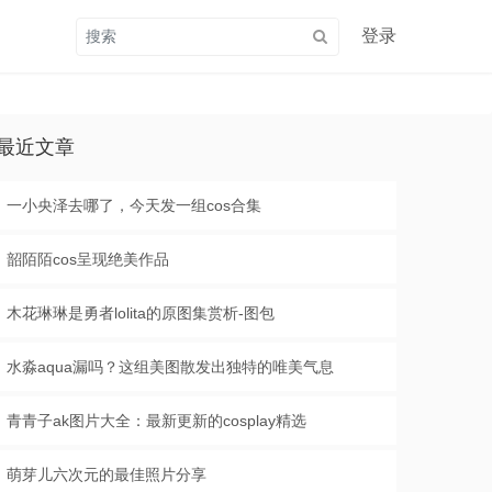
登录
最近文章
一小央泽去哪了，今天发一组cos合集
韶陌陌cos呈现绝美作品
木花琳琳是勇者lolita的原图集赏析-图包
水淼aqua漏吗？这组美图散发出独特的唯美气息
青青子ak图片大全：最新更新的cosplay精选
萌芽儿六次元的最佳照片分享