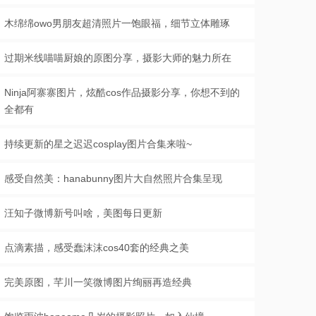
木绵绵owo男朋友超清照片一饱眼福，细节立体雕琢
过期米线喵喵厨娘的原图分享，摄影大师的魅力所在
Ninja阿寨寨图片，炫酷cos作品摄影分享，你想不到的
全都有
持续更新的星之迟迟cosplay图片合集来啦~
感受自然美：hanabunny图片大自然照片合集呈现
汪知子微博新号叫啥，美图每日更新
点滴素描，感受蠢沫沫cos40套的经典之美
完美原图，芊川一笑微博图片绚丽再造经典