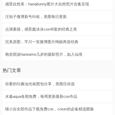
感受自然美：hanabunny图片大自然照片合集呈现
汪知子微博新号叫啥，美图每日更新
点滴素描，感受蠢沫沫cos40套的经典之美
完美原图，芊川一笑微博图片绚丽再造经典
饱览雨波haneame几岁的摄影照片，如入仙境
热门文章
你要的51酱油光袜图包分享，美图任你选
水淼aqua各期免费，每周更新最新cos作品
喵小吉全部作品下载免费cos，coser的必备精选图集