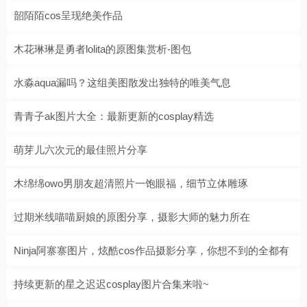
韶陌陌cos呈现绝美作品
木花琳琳是勇者lolita的原图集赏析-图包
水淼aqua漏吗？这组美图散发出独特的唯美气息
青青子ak图片大全：最新更新的cosplay精选
萌芽儿六次元的最佳照片分享
木绵绵owo男朋友超清照片一饱眼福，细节立体雕琢
过期米线喵喵厨娘的原图分享，摄影大师的魅力所在
Ninja阿寨寨图片，炫酷cos作品摄影分享，你想不到的全都有
持续更新的星之迟迟cosplay图片合集来啦~