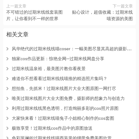
上一篇文章
下一篇文章
不可错过的过期米线线套装图
贴心设计，超值收藏：过期米线
片，让你看到不一样的世界
喵资源的美图
相关文章
风华绝代的过期米线线喵coser：一幅美图尽显其高超的摄影技艺。
独家cos作品更新：惊艳全网─过期米线网盘分享
过期米线温泉裕，最美图片教你看夜景
难道你不想看看过期米线线喵推的精选照片集吗？
想拍鱼，先抓米！过期米线图片大全大图原图一网打尽
唯美过期米线图片大全大图免费，摄影师的想象力与创造力
利用过期米线线黑色透明，打造绚丽多彩的cos照片原图
大家快来看！过期米线喵兔子小姐精心制作的cos套图
极致享受！过期米线cos作品中的原图放送
色彩斑斓的过期米线线喵西装里的绑带免费美图欣赏。