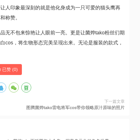
中让人印象最深刻的就是他化身成为一只可爱的猫头鹰再
应和称赞。
品无不包来惊艳让人眼前一亮。更是让菌烨tako粉丝们期
白cos，将生物形态完美呈现出来。无论是服装的款式，
已赞 (
0
)
下一篇文章
图腾菌烨tako雷电将军cos带你领略原汁原味的照片