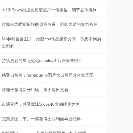
木绵绵owo男朋友超清照片一饱眼福，细节立体雕琢
过期米线喵喵厨娘的原图分享，摄影大师的魅力所在
Ninja阿寨寨图片，炫酷cos作品摄影分享，你想不到的
全都有
持续更新的星之迟迟cosplay图片合集来啦~
感受自然美：hanabunny图片大自然照片合集呈现
汪知子微博新号叫啥，美图每日更新
点滴素描，感受蠢沫沫cos40套的经典之美
完美原图，芊川一笑微博图片绚丽再造经典