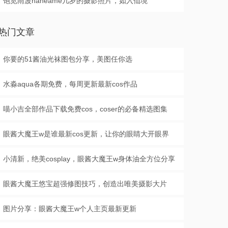
饱览雨波haneame几岁的摄影照片，如入仙境
热门文章
你要的51酱油光袜图包分享，美图任你选
水淼aqua各期免费，每周更新最新cos作品
喵小吉全部作品下载免费cos，coser的必备精选图集
眼酱大魔王w是谁最新cos更新，让你的眼睛大开眼界
小清新，绝美cosplay，眼酱大魔王w身体油全方位分享
眼酱大魔王悠宝超强修图技巧，创造出唯美摄影大片
图片分享：眼酱大魔王w个人主页最新更新