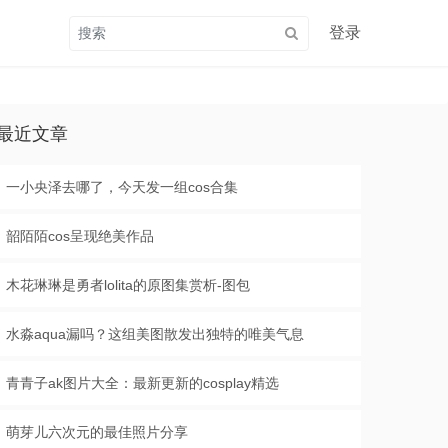
登录
最近文章
一小央泽去哪了，今天发一组cos合集
韶陌陌cos呈现绝美作品
木花琳琳是勇者lolita的原图集赏析-图包
水淼aqua漏吗？这组美图散发出独特的唯美气息
青青子ak图片大全：最新更新的cosplay精选
萌芽儿六次元的最佳照片分享