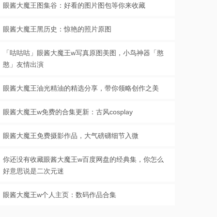
眼酱大魔王图集谷：好看的图片图包等你来收藏
眼酱大魔王黑历史：惊艳的照片原图
「咕咕咕」眼酱大魔王w写真原图美图，小鸟神器「憨
憨」友情出演
眼酱大魔王油光精油的精选分享，带你领略创作之美
眼酱大魔王w免费的合集更新：古风cosplay
眼酱大魔王免费摄影作品，大气磅礴细节入微
你还没有收藏眼酱大魔王w百度网盘的经典集，你怎么
好意思说是二次元迷
眼酱大魔王w个人主页：数码作品合集