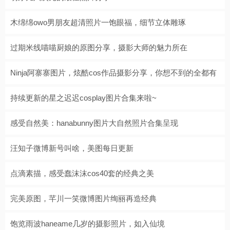
木绵绵owo男朋友超清照片一饱眼福，细节立体雕琢
过期米线喵喵厨娘的原图分享，摄影大师的魅力所在
Ninja阿寨寨图片，炫酷cos作品摄影分享，你想不到的全都有
持续更新的星之迟迟cosplay图片合集来啦~
感受自然美：hanabunny图片大自然照片合集呈现
汪知子微博新号叫啥，美图每日更新
点滴素描，感受蠢沫沫cos40套的经典之美
完美原图，芊川一笑微博图片绚丽再造经典
饱览雨波haneame几岁的摄影照片，如入仙境