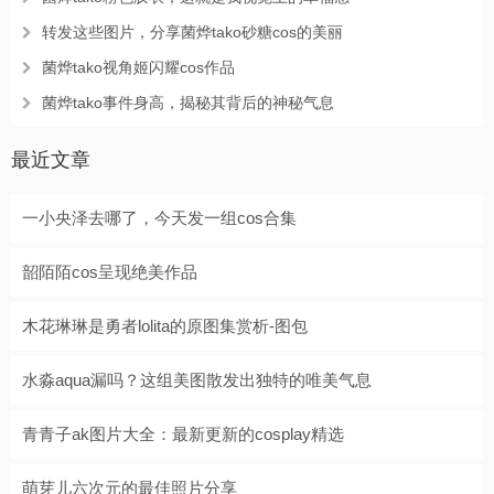
转发这些图片，分享菌烨tako砂糖cos的美丽
菌烨tako视角姬闪耀cos作品
菌烨tako事件身高，揭秘其背后的神秘气息
最近文章
一小央泽去哪了，今天发一组cos合集
韶陌陌cos呈现绝美作品
木花琳琳是勇者lolita的原图集赏析-图包
水淼aqua漏吗？这组美图散发出独特的唯美气息
青青子ak图片大全：最新更新的cosplay精选
萌芽儿六次元的最佳照片分享