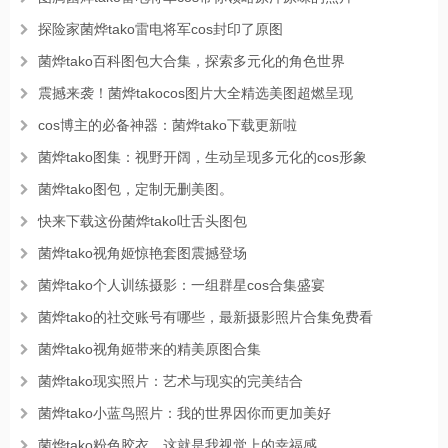
探险家菌烨tako雷电将军cos封印了原图
菌烨tako百科图包大合集，探索多元化的角色世界
震撼来袭！菌烨takocos图片大全精选美图超燃呈现
cos博主的必备神器：菌烨tako下载更新啦
菌烨tako图集：视野开阔，生动呈现多元化的cos形象
菌烨tako图包，定制无删美图。
快来下载这份菌烨tako吐舌头图包
菌烨tako视角姬惊艳套图震撼登场
菌烨tako个人训练摄影：一组群星cos合集盛宴
菌烨tako的社交账号有哪些，最新摄影照片合集免费看
菌烨tako视角姬带来的精美原图合集
菌烨tako现实照片：艺术与现实的完美结合
菌烨tako小蓝鸟照片：我的世界因你而更加美好
菌烨tako粉色胶衣，这就是我视觉上的幸福感