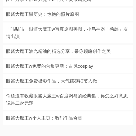
眼酱大魔王黑历史：惊艳的照片原图
「咕咕咕」眼酱大魔王w写真原图美图，小鸟神器「憨憨」友
情出演
眼酱大魔王油光精油的精选分享，带你领略创作之美
眼酱大魔王w免费的合集更新：古风cosplay
眼酱大魔王免费摄影作品，大气磅礴细节入微
你还没有收藏眼酱大魔王w百度网盘的经典集，你怎么好意思
说是二次元迷
眼酱大魔王w个人主页：数码作品合集