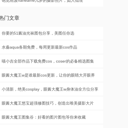
饱览雨波haneame几岁的摄影照片，如入仙境
热门文章
你要的51酱油光袜图包分享，美图任你选
水淼aqua各期免费，每周更新最新cos作品
喵小吉全部作品下载免费cos，coser的必备精选图集
眼酱大魔王w是谁最新cos更新，让你的眼睛大开眼界
小清新，绝美cosplay，眼酱大魔王w身体油全方位分享
眼酱大魔王悠宝超强修图技巧，创造出唯美摄影大片
眼酱大魔王图集谷：好看的图片图包等你来收藏