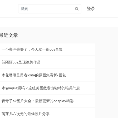
登录
最近文章
一小央泽去哪了，今天发一组cos合集
韶陌陌cos呈现绝美作品
木花琳琳是勇者lolita的原图集赏析-图包
水淼aqua漏吗？这组美图散发出独特的唯美气息
青青子ak图片大全：最新更新的cosplay精选
萌芽儿六次元的最佳照片分享