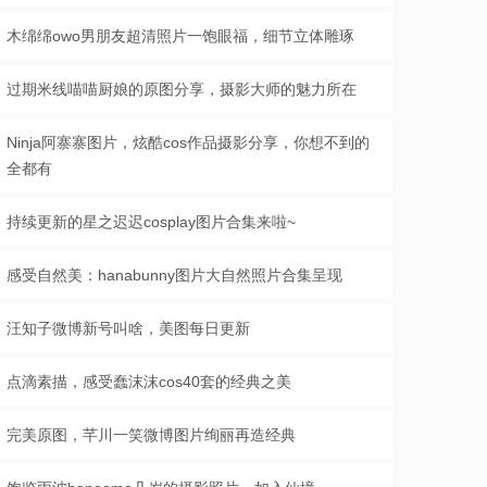
木绵绵owo男朋友超清照片一饱眼福，细节立体雕琢
过期米线喵喵厨娘的原图分享，摄影大师的魅力所在
Ninja阿寨寨图片，炫酷cos作品摄影分享，你想不到的
全都有
持续更新的星之迟迟cosplay图片合集来啦~
感受自然美：hanabunny图片大自然照片合集呈现
汪知子微博新号叫啥，美图每日更新
点滴素描，感受蠢沫沫cos40套的经典之美
完美原图，芊川一笑微博图片绚丽再造经典