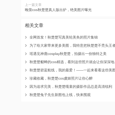
上一篇文章
晚萤cos秋楚楚真人版出炉，绝美图片曝光
相关文章
全网首发！秋楚楚写真美轮美奂的照片集锦
为了给大家带来更多美图，我特意把秋楚楚不秃头王者荣耀cos照片做成了原
瑶遇见神鹿cosplay秋楚楚，拍摄出一份独特之美
秋楚楚貂蝉的cos精选，看到这些照片就会让你深深地爱上她。
秋楚楚碧蓝航线，我的最爱！——一起来看看这些美
珍藏收藏，秋楚楚cos虞姬照片让你心醉
因为追求完美，秋楚楚嘎童的摄影作品总是高清锐利
秋楚楚兔子先生新图包上线，快来围观