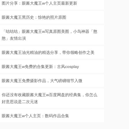
图片分享：眼酱大魔王w个人主页最新更新
眼酱大魔王黑历史：惊艳的照片原图
「咕咕咕」眼酱大魔王w写真原图美图，小鸟神器「憨
憨」友情出演
眼酱大魔王油光精油的精选分享，带你领略创作之美
眼酱大魔王w免费的合集更新：古风cosplay
眼酱大魔王免费摄影作品，大气磅礴细节入微
你还没有收藏眼酱大魔王w百度网盘的经典集，你怎么
好意思说是二次元迷
眼酱大魔王w个人主页：数码作品合集