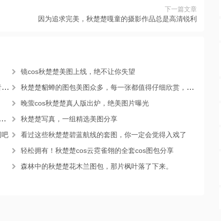
下一篇文章
因为追求完美，秋楚楚嘎童的摄影作品总是高清锐利
镜cos秋楚楚美图上线，绝不让你失望
图
秋楚楚貂蝉的图包美图众多，每一张都值得仔细欣赏，让你流连忘返。
晚萤cos秋楚楚真人版出炉，绝美图片曝光
秋楚楚写真，一组精选美图分享
图吧
看过这些秋楚楚碧蓝航线的套图，你一定会觉得入戏了
轻松拥有！秋楚楚cos云霓雀翎的全套cos图包分享
森林中的秋楚楚花木兰图包，那片枫叶落了下来。