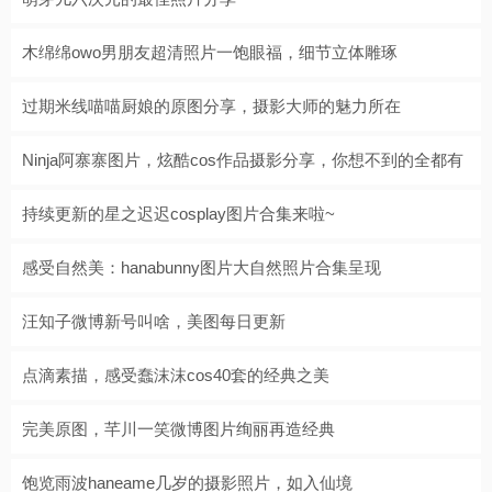
木绵绵owo男朋友超清照片一饱眼福，细节立体雕琢
过期米线喵喵厨娘的原图分享，摄影大师的魅力所在
Ninja阿寨寨图片，炫酷cos作品摄影分享，你想不到的全都有
持续更新的星之迟迟cosplay图片合集来啦~
感受自然美：hanabunny图片大自然照片合集呈现
汪知子微博新号叫啥，美图每日更新
点滴素描，感受蠢沫沫cos40套的经典之美
完美原图，芊川一笑微博图片绚丽再造经典
饱览雨波haneame几岁的摄影照片，如入仙境