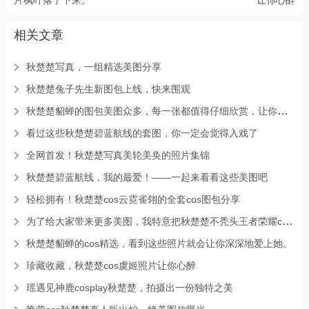
片枫叶落了下来。
让你心醉
相关文章
秋楚楚写真，一组精选美图分享
秋楚楚兔子先生新图包上线，快来围观
秋楚楚貂蝉的图包美图众多，每一张都值得仔细欣赏，让你流连忘返。
看过这些秋楚楚碧蓝航线的套图，你一定会觉得入戏了
全网首发！秋楚楚写真美轮美奂的照片集锦
秋楚楚碧蓝航线，我的最爱！——一起来看看这些美图吧
轻松拥有！秋楚楚cos云霓雀翎的全套cos图包分享
为了给大家带来更多美图，我特意把秋楚楚不秃头王者荣耀cos照片做成了原图
秋楚楚貂蝉的cos精选，看到这些照片就会让你深深地爱上她。
珍藏收藏，秋楚楚cos虞姬照片让你心醉
瑶遇见神鹿cosplay秋楚楚，拍摄出一份独特之美