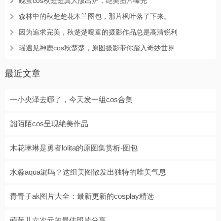
晚萤cos秋楚楚真人版出炉，绝美图片曝光
森林中的秋楚楚花木兰图包，那片枫叶落了下来。
因为追求完美，秋楚楚嘎童的摄影作品总是高清锐利
瑶遇见神鹿cos秋楚楚，原图摄影带你踏入奇妙世界
最近文章
一小央泽去哪了，今天发一组cos合集
韶陌陌cos呈现绝美作品
木花琳琳是勇者lolita的原图集赏析-图包
水淼aqua漏吗？这组美图散发出独特的唯美气息
青青子ak图片大全：最新更新的cosplay精选
萌芽儿六次元的最佳照片分享