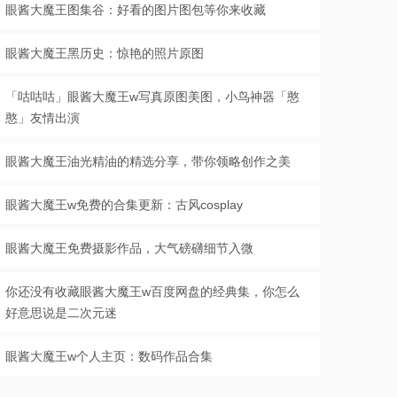
眼酱大魔王图集谷：好看的图片图包等你来收藏
眼酱大魔王黑历史：惊艳的照片原图
「咕咕咕」眼酱大魔王w写真原图美图，小鸟神器「憨
憨」友情出演
眼酱大魔王油光精油的精选分享，带你领略创作之美
眼酱大魔王w免费的合集更新：古风cosplay
眼酱大魔王免费摄影作品，大气磅礴细节入微
你还没有收藏眼酱大魔王w百度网盘的经典集，你怎么
好意思说是二次元迷
眼酱大魔王w个人主页：数码作品合集