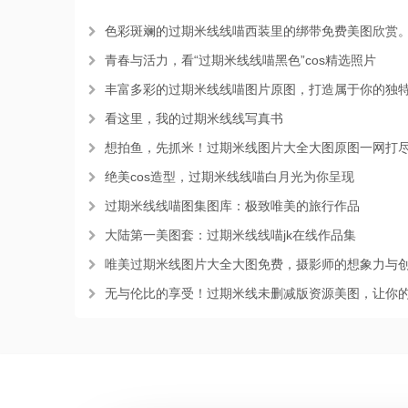
色彩斑斓的过期米线线喵西装里的绑带免费美图欣赏
青春与活力，看“过期米线线喵黑色”cos精选照片
丰富多彩的过期米线线喵图片原图，打造属于你的独特风
看这里，我的过期米线线写真书
想拍鱼，先抓米！过期米线图片大全大图原图一网打
绝美cos造型，过期米线线喵白月光为你呈现
过期米线线喵图集图库：极致唯美的旅行作品
大陆第一美图套：过期米线线喵jk在线作品集
唯美过期米线图片大全大图免费，摄影师的想象力与创造
无与伦比的享受！过期米线未删减版资源美图，让你的生活有光