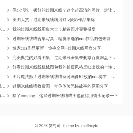
。
偶尔想吃一顿好的过期米线？这个超高清的照片一定让你大呼过瘾
美图大赏：过期米线线喵浴缸tv摄影作品集锦
格
我的过期米线线图集大全：精致照片饕餮盛宴
过期米线线喵合集写真，精挑细选的cos作品图包来袭
尽
独家cos作品更新：惊艳全网─过期米线网盘分享
完美典范的好看图集：过期米线全集未删减百度网盘下载照片回馈
好看过期米线线机械图包我的拍摄风格反映出我的个性与未来的方向。
图片魔法师！过期米线线喵圣诞画像52枚的cos博主，打造精致图包
力
过期米线线喵收费图：带你体验恐怖故事的原图分享
彩
除了cosplay，这些过期米线喵喵图也值得用镜头记录一下
© 2026
笑岛园
theme by xheflnxytc