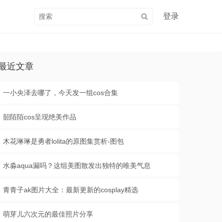
登录
最近文章
一小央泽去哪了，今天发一组cos合集
韶陌陌cos呈现绝美作品
木花琳琳是勇者lolita的原图集赏析-图包
水淼aqua漏吗？这组美图散发出独特的唯美气息
青青子ak图片大全：最新更新的cosplay精选
萌芽儿六次元的最佳照片分享