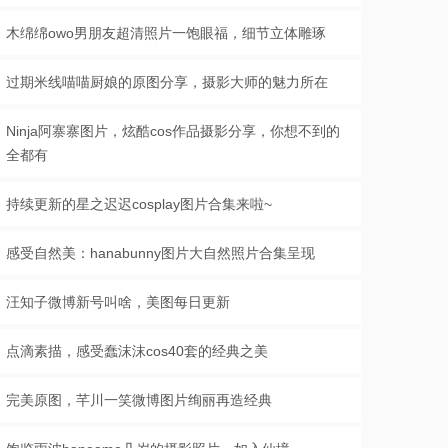
木绵绵owo男朋友超清照片一饱眼福，细节立体雕琢
过期米线喵喵厨娘的原图分享，摄影大师的魅力所在
Ninja阿寨寨图片，炫酷cos作品摄影分享，你想不到的
全都有
持续更新的星之迟迟cosplay图片合集来啦~
感受自然美：hanabunny图片大自然照片合集呈现
汪知子微博新号叫啥，美图每日更新
点滴素描，感受蠢沫沫cos40套的经典之美
完美原图，芊川一笑微博图片绚丽再造经典