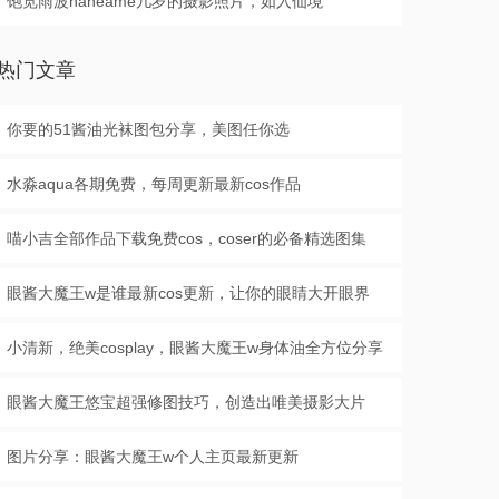
饱览雨波haneame几岁的摄影照片，如入仙境
热门文章
你要的51酱油光袜图包分享，美图任你选
水淼aqua各期免费，每周更新最新cos作品
喵小吉全部作品下载免费cos，coser的必备精选图集
眼酱大魔王w是谁最新cos更新，让你的眼睛大开眼界
小清新，绝美cosplay，眼酱大魔王w身体油全方位分享
眼酱大魔王悠宝超强修图技巧，创造出唯美摄影大片
图片分享：眼酱大魔王w个人主页最新更新