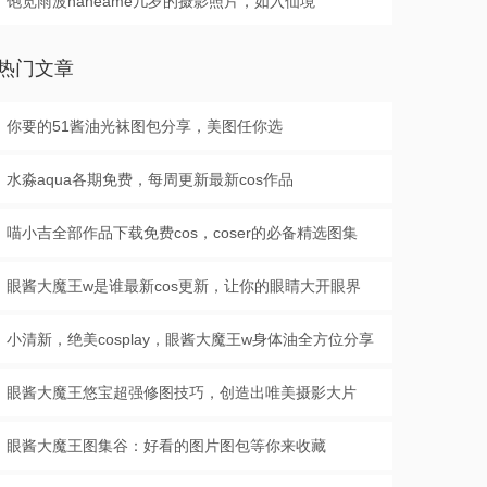
饱览雨波haneame几岁的摄影照片，如入仙境
热门文章
你要的51酱油光袜图包分享，美图任你选
水淼aqua各期免费，每周更新最新cos作品
喵小吉全部作品下载免费cos，coser的必备精选图集
眼酱大魔王w是谁最新cos更新，让你的眼睛大开眼界
小清新，绝美cosplay，眼酱大魔王w身体油全方位分享
眼酱大魔王悠宝超强修图技巧，创造出唯美摄影大片
眼酱大魔王图集谷：好看的图片图包等你来收藏