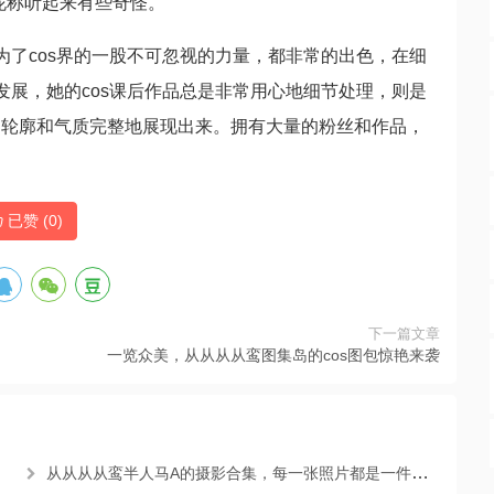
昵称听起来有些奇怪。
为了cos界的一股不可忽视的力量，都非常的出色，在细
发展，她的cos课后作品总是非常用心地细节处理，则是
的轮廓和气质完整地展现出来。拥有大量的粉丝和作品，
已赞 (
0
)
下一篇文章
一览众美，从从从从鸾图集岛的cos图包惊艳来袭
从从从从鸾半人马A的摄影合集，每一张照片都是一件艺术品。