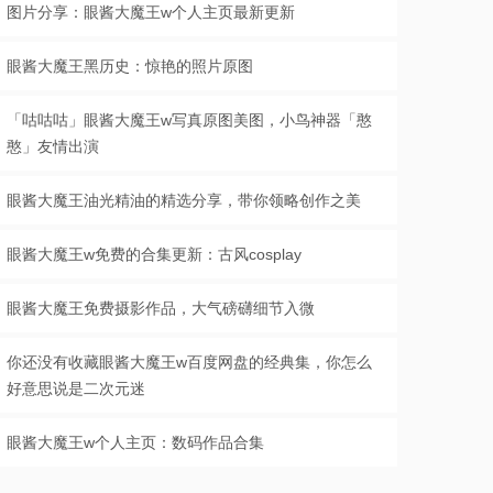
图片分享：眼酱大魔王w个人主页最新更新
眼酱大魔王黑历史：惊艳的照片原图
「咕咕咕」眼酱大魔王w写真原图美图，小鸟神器「憨
憨」友情出演
眼酱大魔王油光精油的精选分享，带你领略创作之美
眼酱大魔王w免费的合集更新：古风cosplay
眼酱大魔王免费摄影作品，大气磅礴细节入微
你还没有收藏眼酱大魔王w百度网盘的经典集，你怎么
好意思说是二次元迷
眼酱大魔王w个人主页：数码作品合集