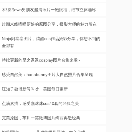
木绵绵owo男朋友超清照片一饱眼福，细节立体雕琢
过期米线喵喵厨娘的原图分享，摄影大师的魅力所在
Ninja阿寨寨图片，炫酷cos作品摄影分享，你想不到的
全都有
持续更新的星之迟迟cosplay图片合集来啦~
感受自然美：hanabunny图片大自然照片合集呈现
汪知子微博新号叫啥，美图每日更新
点滴素描，感受蠢沫沫cos40套的经典之美
完美原图，芊川一笑微博图片绚丽再造经典