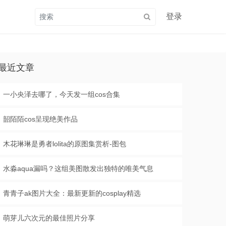
登录
最近文章
一小央泽去哪了，今天发一组cos合集
韶陌陌cos呈现绝美作品
木花琳琳是勇者lolita的原图集赏析-图包
水淼aqua漏吗？这组美图散发出独特的唯美气息
青青子ak图片大全：最新更新的cosplay精选
萌芽儿六次元的最佳照片分享