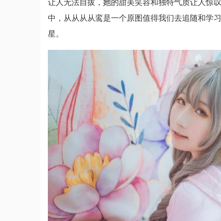
让人无法自拔，她的甜美笑容和独特气质让人惊叹
中，从从从从鸾是一个原图值得我们去追随和学习的
星。