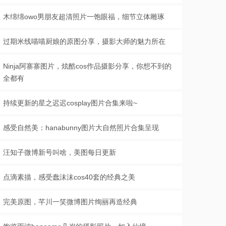
木绵绵owo男朋友超清照片一饱眼福，细节立体雕琢
过期米线喵喵厨娘的原图分享，摄影大师的魅力所在
Ninja阿寨寨图片，炫酷cos作品摄影分享，你想不到的
全都有
持续更新的星之迟迟cosplay图片合集来啦~
感受自然美：hanabunny图片大自然照片合集呈现
汪知子微博新号叫啥，美图每日更新
点滴素描，感受蠢沫沫cos40套的经典之美
完美原图，芊川一笑微博图片绚丽再造经典