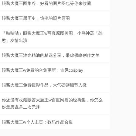
眼酱大魔王图集谷：好看的图片图包等你来收藏
眼酱大魔王黑历史：惊艳的照片原图
「咕咕咕」眼酱大魔王w写真原图美图，小鸟神器「憨
憨」友情出演
眼酱大魔王油光精油的精选分享，带你领略创作之美
眼酱大魔王w免费的合集更新：古风cosplay
眼酱大魔王免费摄影作品，大气磅礴细节入微
你还没有收藏眼酱大魔王w百度网盘的经典集，你怎么
好意思说是二次元迷
眼酱大魔王w个人主页：数码作品合集