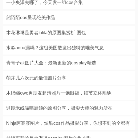
一小央泽去哪了，今天发一组cos合集
韶陌陌cos呈现绝美作品
木花琳琳是勇者lolita的原图集赏析-图包
水淼aqua漏吗？这组美图散发出独特的唯美气息
青青子ak图片大全：最新更新的cosplay精选
萌芽儿六次元的最佳照片分享
木绵绵owo男朋友超清照片一饱眼福，细节立体雕琢
过期米线喵喵厨娘的原图分享，摄影大师的魅力所在
Ninja阿寨寨图片，炫酷cos作品摄影分享，你想不到的全都有