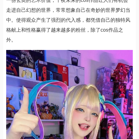
一份玄奥的艺术价值，千夜未来的cos作品让人们有机会
走进自己幻想的世界，常常想象自己在奇妙的世界梦幻当
中。使得观众产生了强烈的代入感，都凭借自己的独特风
格献上和性格赢得了越来越多的粉丝，除了cos作品之
外。