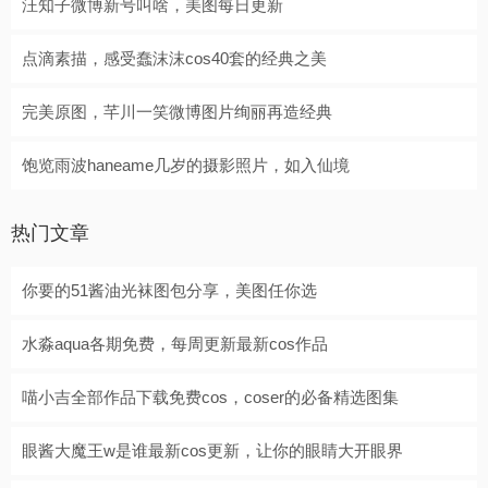
汪知子微博新号叫啥，美图每日更新
点滴素描，感受蠢沫沫cos40套的经典之美
完美原图，芊川一笑微博图片绚丽再造经典
饱览雨波haneame几岁的摄影照片，如入仙境
热门文章
你要的51酱油光袜图包分享，美图任你选
水淼aqua各期免费，每周更新最新cos作品
喵小吉全部作品下载免费cos，coser的必备精选图集
眼酱大魔王w是谁最新cos更新，让你的眼睛大开眼界