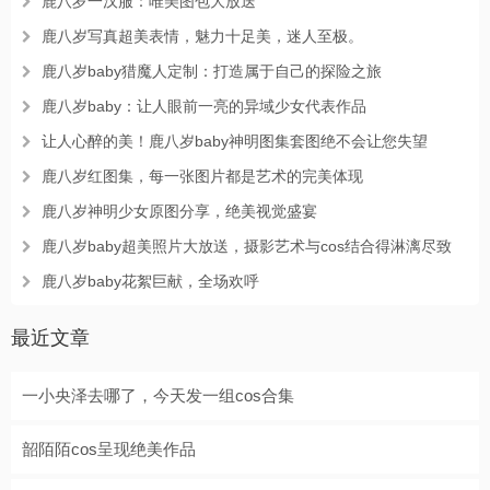
鹿八岁一汉服：唯美图包大放送
鹿八岁写真超美表情，魅力十足美，迷人至极。
鹿八岁baby猎魔人定制：打造属于自己的探险之旅
鹿八岁baby：让人眼前一亮的异域少女代表作品
让人心醉的美！鹿八岁baby神明图集套图绝不会让您失望
鹿八岁红图集，每一张图片都是艺术的完美体现
鹿八岁神明少女原图分享，绝美视觉盛宴
鹿八岁baby超美照片大放送，摄影艺术与cos结合得淋漓尽致
鹿八岁baby花絮巨献，全场欢呼
最近文章
一小央泽去哪了，今天发一组cos合集
韶陌陌cos呈现绝美作品