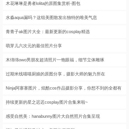
木花琳琳是勇者lolita的原图集赏析-图包
水淼aqua漏吗？这组美图散发出独特的唯美气息
青青子ak图片大全：最新更新的cosplay精选
萌芽儿六次元的最佳照片分享
木绵绵owo男朋友超清照片一饱眼福，细节立体雕琢
过期米线喵喵厨娘的原图分享，摄影大师的魅力所在
Ninja阿寨寨图片，炫酷cos作品摄影分享，你想不到的全都有
持续更新的星之迟迟cosplay图片合集来啦~
感受自然美：hanabunny图片大自然照片合集呈现