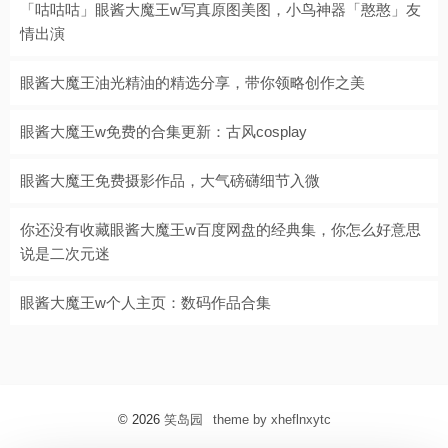
「咕咕咕」眼酱大魔王w写真原图美图，小鸟神器「憨憨」友
情出演
眼酱大魔王油光精油的精选分享，带你领略创作之美
眼酱大魔王w免费的合集更新：古风cosplay
眼酱大魔王免费摄影作品，大气磅礴细节入微
你还没有收藏眼酱大魔王w百度网盘的经典集，你怎么好意思
说是二次元迷
眼酱大魔王w个人主页：数码作品合集
© 2026
笑岛园
theme by xheflnxytc