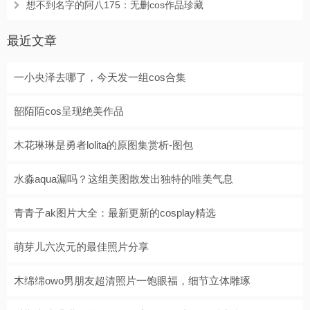
想不到名字的阿八175：无删cos作品珍藏
最近文章
一小央泽去哪了，今天发一组cos合集
韶陌陌cos呈现绝美作品
木花琳琳是勇者lolita的原图集赏析-图包
水淼aqua漏吗？这组美图散发出独特的唯美气息
青青子ak图片大全：最新更新的cosplay精选
萌芽儿六次元的最佳照片分享
木绵绵owo男朋友超清照片一饱眼福，细节立体雕琢