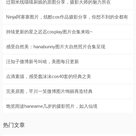
过期米线喵喵厨娘的原图分享，摄影大师的魅力所在
Ninja阿寨寨图片，炫酷cos作品摄影分享，你想不到的全都有
持续更新的星之迟迟cosplay图片合集来啦~
感受自然美：hanabunny图片大自然照片合集呈现
汪知子微博新号叫啥，美图每日更新
点滴素描，感受蠢沫沫cos40套的经典之美
完美原图，芊川一笑微博图片绚丽再造经典
饱览雨波haneame几岁的摄影照片，如入仙境
热门文章