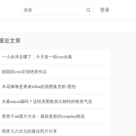
登录
最近文章
一小央泽去哪了，今天发一组cos合集
韶陌陌cos呈现绝美作品
木花琳琳是勇者lolita的原图集赏析-图包
水淼aqua漏吗？这组美图散发出独特的唯美气息
青青子ak图片大全：最新更新的cosplay精选
萌芽儿六次元的最佳照片分享