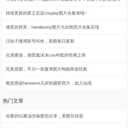
持续更新的星之迟迟cosplay图片合集来啦~
感受自然美：hanabunny图片大自然照片合集呈现
汪知子微博新号叫啥，美图每日更新
点滴素描，感受蠢沫沫cos40套的经典之美
完美原图，芊川一笑微博图片绚丽再造经典
饱览雨波haneame几岁的摄影照片，如入仙境
热门文章
你要的51酱油光袜图包分享，美图任你选