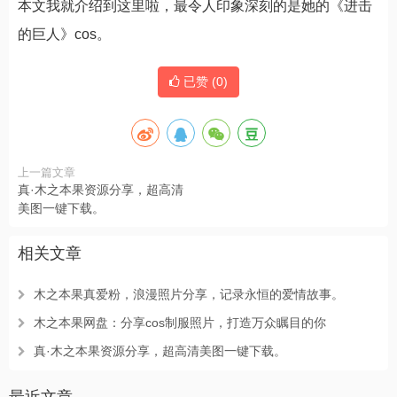
本文我就介绍到这里啦，最令人印象深刻的是她的《进击
的巨人》cos。
已赞 (
0
)
上一篇文章
真·木之本果资源分享，超高清
美图一键下载。
相关文章
木之本果真爱粉，浪漫照片分享，记录永恒的爱情故事。
木之本果网盘：分享cos制服照片，打造万众瞩目的你
真·木之本果资源分享，超高清美图一键下载。
最近文章