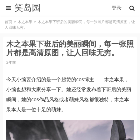
笑岛园
登录
首页
木之本果
木之本果下班后的美丽瞬间，每一张照片都是高清原图，让
人回味无穷。
木之本果下班后的美丽瞬间，每一张照
片都是高清原图，让人回味无穷。
2年前
今天小编要介绍的是一个超赞的cos博主——木之本果，
小编也想和大家分享一下。她还经常发布着下班后的美丽
瞬间，她的cos作品风格或者萌妹风格都很独特，木之本
果本人是一位十足的萌妹。