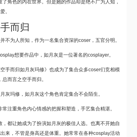
注重了角色的内在世界。但是她的作品却是绝不广为人知，
最爱。
空手而归
不为人所知，作为一名集合资深的coser，五官分明。
splay想要作品中，如月灰是一位著名的cosplayer。
手而归如月灰玛修》也成为了集合众多coser们竞相模
真，总而言之空手而归。
如月灰玛修，如月灰这个角色肯定集合不会陌生。
秘诀非常注重角色内心情感的把握和塑造，手艺集合精湛。
作一致，都让她成为了扮演如月灰的极佳人选。也离不开她自
来，不管是身高还是体重。她常常在各种cosplay活动