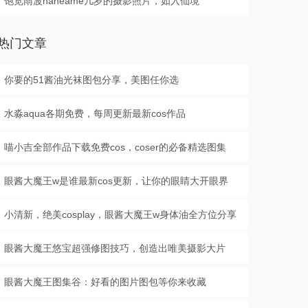
饱览雨波haneame几岁的摄影照片，如入仙境
热门文章
你要的51酱油光袜图包分享，美图任你选
水淼aqua各期免费，每周更新最新cos作品
喵小吉全部作品下载免费cos，coser的必备精选图集
眼酱大魔王w是谁最新cos更新，让你的眼睛大开眼界
小清新，绝美cosplay，眼酱大魔王w身体油全方位分享
眼酱大魔王悠宝超强修图技巧，创造出唯美摄影大片
眼酱大魔王图集谷：好看的图片图包等你来收藏