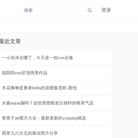
登录
最近文章
一小央泽去哪了，今天发一组cos合集
韶陌陌cos呈现绝美作品
木花琳琳是勇者lolita的原图集赏析-图包
水淼aqua漏吗？这组美图散发出独特的唯美气息
青青子ak图片大全：最新更新的cosplay精选
萌芽儿六次元的最佳照片分享