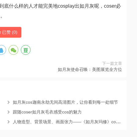
色，到底什么样的人才能完美地cosplay出如月灰呢，coser必
档。
已赞 (
0
)
下一篇文章
如月灰使命召唤：美图展览全方位
如月灰cos迦南永劫无间高清图片，让你看到每一处细节
跟随coser如月灰毛衣感受cos的魅力
人物造型、背景场景、画面张力——《如月灰玛修》cos作品分析