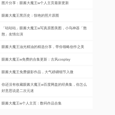
图片分享：眼酱大魔王w个人主页最新更新
眼酱大魔王黑历史：惊艳的照片原图
「咕咕咕」眼酱大魔王w写真原图美图，小鸟神器「憨
憨」友情出演
眼酱大魔王油光精油的精选分享，带你领略创作之美
眼酱大魔王w免费的合集更新：古风cosplay
眼酱大魔王免费摄影作品，大气磅礴细节入微
你还没有收藏眼酱大魔王w百度网盘的经典集，你怎么
好意思说是二次元迷
眼酱大魔王w个人主页：数码作品合集