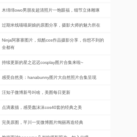
木绵绵owo男朋友超清照片一饱眼福，细节立体雕琢
过期米线喵喵厨娘的原图分享，摄影大师的魅力所在
Ninja阿寨寨图片，炫酷cos作品摄影分享，你想不到的
全都有
持续更新的星之迟迟cosplay图片合集来啦~
感受自然美：hanabunny图片大自然照片合集呈现
汪知子微博新号叫啥，美图每日更新
点滴素描，感受蠢沫沫cos40套的经典之美
完美原图，芊川一笑微博图片绚丽再造经典