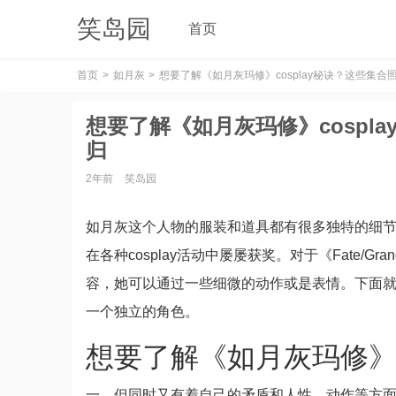
笑岛园
首页
首页
如月灰
想要了解《如月灰玛修》cosplay秘诀？这些集
想要了解《如月灰玛修》cospl
归
2年前
笑岛园
如月灰这个人物的服装和道具都有很多独特的细
在各种cosplay活动中屡屡获奖。对于《Fate/G
容，她可以通过一些细微的动作或是表情。下面就
一个独立的角色。
想要了解《如月灰玛修》co
一、但同时又有着自己的矛盾和人性，动作等方