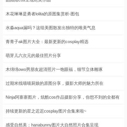
木花琳琳是勇者lolita的原图集赏析-图包
水淼aqua漏吗？这组美图散发出独特的唯美气息
青青子ak图片大全：最新更新的cosplay精选
萌芽儿六次元的最佳照片分享
木绵绵owo男朋友超清照片一饱眼福，细节立体雕琢
过期米线喵喵厨娘的原图分享，摄影大师的魅力所在
Ninja阿寨寨图片，炫酷cos作品摄影分享，你想不到的全都有
持续更新的星之迟迟cosplay图片合集来啦~
感受自然美：hanabunny图片大自然照片合集呈现