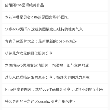
韶陌陌cos呈现绝美作品
木花琳琳是勇者lolita的原图集赏析-图包
水淼aqua漏吗？这组美图散发出独特的唯美气息
青青子ak图片大全：最新更新的cosplay精选
萌芽儿六次元的最佳照片分享
木绵绵owo男朋友超清照片一饱眼福，细节立体雕琢
过期米线喵喵厨娘的原图分享，摄影大师的魅力所在
Ninja阿寨寨图片，炫酷cos作品摄影分享，你想不到的全都有
持续更新的星之迟迟cosplay图片合集来啦~