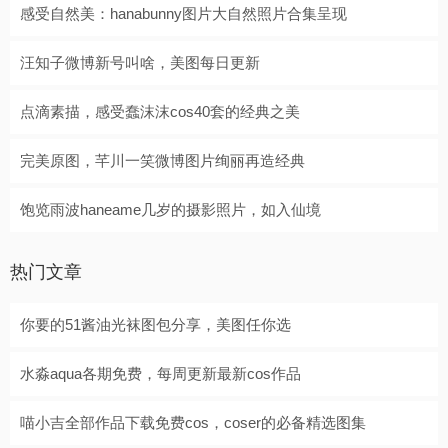
感受自然美：hanabunny图片大自然照片合集呈现
汪知子微博新号叫啥，美图每日更新
点滴素描，感受蠢沫沫cos40套的经典之美
完美原图，芊川一笑微博图片绚丽再造经典
饱览雨波haneame几岁的摄影照片，如入仙境
热门文章
你要的51酱油光袜图包分享，美图任你选
水淼aqua各期免费，每周更新最新cos作品
喵小吉全部作品下载免费cos，coser的必备精选图集