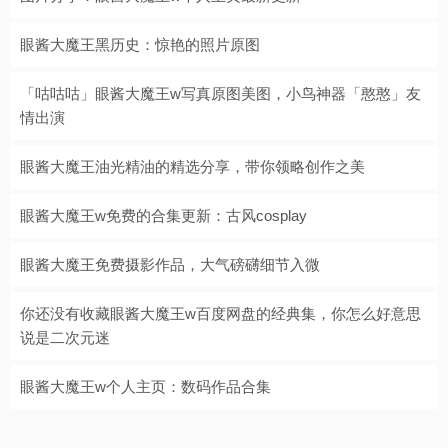
眼酱大魔王黑历史：惊艳的照片原图
「咕咕咕」眼酱大魔王w写真原图美图，小鸟神器「憨憨」友
情出演
眼酱大魔王油光精油的精选分享，带你领略创作之美
眼酱大魔王w免费的合集更新：古风cosplay
眼酱大魔王免费摄影作品，大气磅礴细节入微
你还没有收藏眼酱大魔王w百度网盘的经典集，你怎么好意思
说是二次元迷
眼酱大魔王w个人主页：数码作品合集