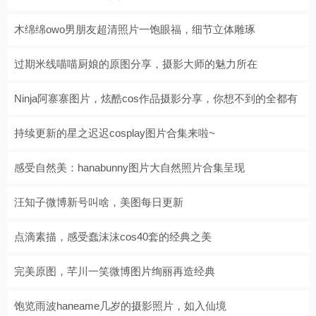
木绵绵owo男朋友超清照片一饱眼福，细节立体雕琢
过期米线喵喵厨娘的原图分享，摄影大师的魅力所在
Ninja阿寨寨图片，炫酷cos作品摄影分享，你想不到的全都有
持续更新的星之迟迟cosplay图片合集来啦~
感受自然美：hanabunny图片大自然照片合集呈现
汪知子微博新号叫啥，美图每日更新
点滴素描，感受蠢沫沫cos40套的经典之美
完美原图，芊川一笑微博图片绚丽再造经典
饱览雨波haneame几岁的摄影照片，如入仙境