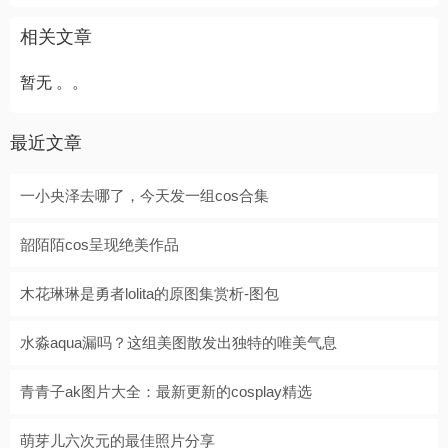
相关文章
暂无 。。
最近文章
一小央泽去哪了，今天发一组cos合集
韶陌陌cos呈现绝美作品
木花琳琳是勇者lolita的原图集赏析-图包
水淼aqua漏吗？这组美图散发出独特的唯美气息
青青子ak图片大全：最新更新的cosplay精选
萌芽儿六次元的最佳照片分享