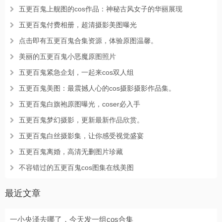
五更百鬼上舰图的cos作品：神秘古风女子的华丽展现
五更百鬼付费相册，超清摄影美图曝光
点击即有五更百鬼合集资源，体验原图温馨。
美丽的五更百鬼小恶魔原图照片
五更百鬼紧急企划，一起来cos双人组
五更百鬼美图：最震撼人心的cos摄影摄影作品集。
五更百鬼白旗袍原图曝光，coser必入手
五更百鬼梦幻摄影，更新最新作品欣赏。
五更百鬼白丝摄影集，让你感受视觉盛宴
五更百鬼离婚，高清无删图片珍藏
不容错过的五更百鬼cos图集在线美图
最近文章
一小央泽去哪了，今天发一组cos合集