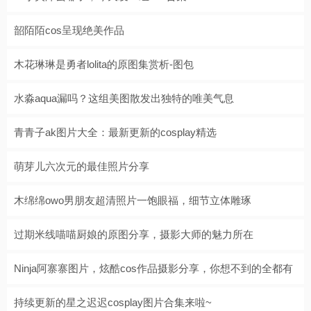
韶陌陌cos呈现绝美作品
木花琳琳是勇者lolita的原图集赏析-图包
水淼aqua漏吗？这组美图散发出独特的唯美气息
青青子ak图片大全：最新更新的cosplay精选
萌芽儿六次元的最佳照片分享
木绵绵owo男朋友超清照片一饱眼福，细节立体雕琢
过期米线喵喵厨娘的原图分享，摄影大师的魅力所在
Ninja阿寨寨图片，炫酷cos作品摄影分享，你想不到的全都有
持续更新的星之迟迟cosplay图片合集来啦~