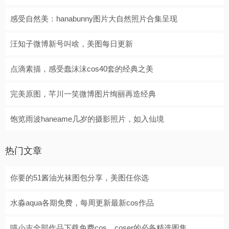
感受自然美：hanabunny图片大自然照片合集呈现
汪知子微博新号叫啥，美图每日更新
点滴素描，感受蠢沫沫cos40套的经典之美
完美原图，芊川一笑微博图片绚丽再造经典
饱览雨波haneame几岁的摄影照片，如入仙境
热门文章
你要的51酱油光袜图包分享，美图任你选
水淼aqua各期免费，每周更新最新cos作品
喵小吉全部作品下载免费cos，coser的必备精选图集