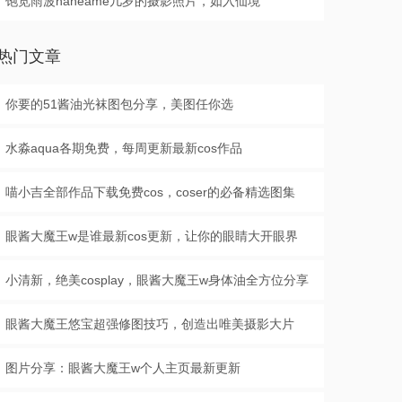
饱览雨波haneame几岁的摄影照片，如入仙境
热门文章
你要的51酱油光袜图包分享，美图任你选
水淼aqua各期免费，每周更新最新cos作品
喵小吉全部作品下载免费cos，coser的必备精选图集
眼酱大魔王w是谁最新cos更新，让你的眼睛大开眼界
小清新，绝美cosplay，眼酱大魔王w身体油全方位分享
眼酱大魔王悠宝超强修图技巧，创造出唯美摄影大片
图片分享：眼酱大魔王w个人主页最新更新