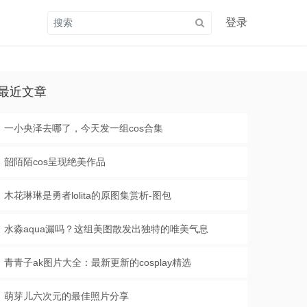
登录
最近文章
一小央泽去哪了，今天发一组cos合集
韶陌陌cos呈现绝美作品
木花琳琳是勇者lolita的原图集赏析-图包
水淼aqua漏吗？这组美图散发出独特的唯美气息
青青子ak图片大全：最新更新的cosplay精选
萌芽儿六次元的最佳照片分享