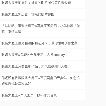
眼酱大魔王图集谷：好看的图片图包等你来收藏
眼酱大魔王黑历史：惊艳的照片原图
「咕咕咕」眼酱大魔王w写真原图美图，小鸟神器「憨
憨」友情出演
眼酱大魔王油光精油的精选分享，带你领略创作之美
眼酱大魔王w免费的合集更新：古风cosplay
眼酱大魔王免费摄影作品，大气磅礴细节入微
你还没有收藏眼酱大魔王w百度网盘的经典集，你怎么
好意思说是二次元迷
眼酱大魔王w个人主页：数码作品合集