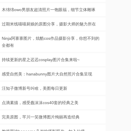
木绵绵owo男朋友超清照片一饱眼福，细节立体雕琢
过期米线喵喵厨娘的原图分享，摄影大师的魅力所在
Ninja阿寨寨图片，炫酷cos作品摄影分享，你想不到的
全都有
持续更新的星之迟迟cosplay图片合集来啦~
感受自然美：hanabunny图片大自然照片合集呈现
汪知子微博新号叫啥，美图每日更新
点滴素描，感受蠢沫沫cos40套的经典之美
完美原图，芊川一笑微博图片绚丽再造经典