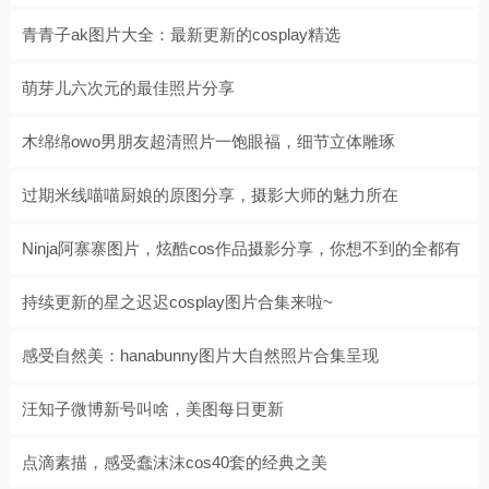
青青子ak图片大全：最新更新的cosplay精选
萌芽儿六次元的最佳照片分享
木绵绵owo男朋友超清照片一饱眼福，细节立体雕琢
过期米线喵喵厨娘的原图分享，摄影大师的魅力所在
Ninja阿寨寨图片，炫酷cos作品摄影分享，你想不到的全都有
持续更新的星之迟迟cosplay图片合集来啦~
感受自然美：hanabunny图片大自然照片合集呈现
汪知子微博新号叫啥，美图每日更新
点滴素描，感受蠢沫沫cos40套的经典之美