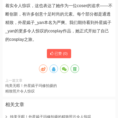
着实令人惊叹，这也表达了她作为一位coser的追求——不
断创新，有许多创意十足时尚的元素。每个部分都是通透
精致，外星嫣子_yan本名为严爽。我们期待看到外星嫣子
_yan的更多令人惊叹的cosplay作品，她正式开始了自己
的cosplay之旅。
已赞 (
0
)
上一篇文章
纯美无暇！外星嫣子玛修拍摄的
精致照片令人惊叹
相关文章
纯美无暇！外星嫣子玛修拍摄的精致照片令人惊叹