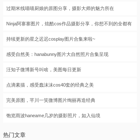
过期米线喵喵厨娘的原图分享，摄影大师的魅力所在
Ninja阿寨寨图片，炫酷cos作品摄影分享，你想不到的全都有
持续更新的星之迟迟cosplay图片合集来啦~
感受自然美：hanabunny图片大自然照片合集呈现
汪知子微博新号叫啥，美图每日更新
点滴素描，感受蠢沫沫cos40套的经典之美
完美原图，芊川一笑微博图片绚丽再造经典
饱览雨波haneame几岁的摄影照片，如入仙境
热门文章