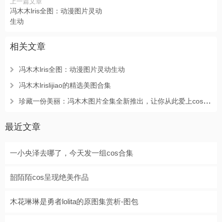
上一篇文章
冯木木lris全图：动漫图片灵动
生动
相关文章
冯木木lris全图：动漫图片灵动生动
冯木木lrislijiao的精选美图合集
珍藏一份美丽：冯木木图片全集全新推出，让你从此爱上cosplay。
最近文章
一小央泽去哪了，今天发一组cos合集
韶陌陌cos呈现绝美作品
木花琳琳是勇者lolita的原图集赏析-图包