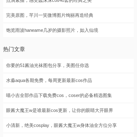
点滴素描，感受蠢沫沫cos40套的经典之美
完美原图，芊川一笑微博图片绚丽再造经典
饱览雨波haneame几岁的摄影照片，如入仙境
热门文章
你要的51酱油光袜图包分享，美图任你选
水淼aqua各期免费，每周更新最新cos作品
喵小吉全部作品下载免费cos，coser的必备精选图集
眼酱大魔王w是谁最新cos更新，让你的眼睛大开眼界
小清新，绝美cosplay，眼酱大魔王w身体油全方位分享