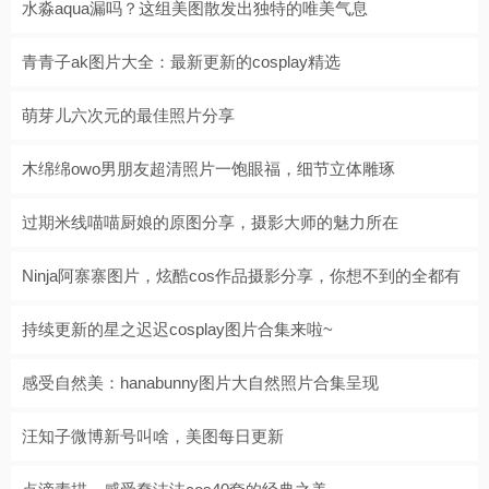
水淼aqua漏吗？这组美图散发出独特的唯美气息
青青子ak图片大全：最新更新的cosplay精选
萌芽儿六次元的最佳照片分享
木绵绵owo男朋友超清照片一饱眼福，细节立体雕琢
过期米线喵喵厨娘的原图分享，摄影大师的魅力所在
Ninja阿寨寨图片，炫酷cos作品摄影分享，你想不到的全都有
持续更新的星之迟迟cosplay图片合集来啦~
感受自然美：hanabunny图片大自然照片合集呈现
汪知子微博新号叫啥，美图每日更新