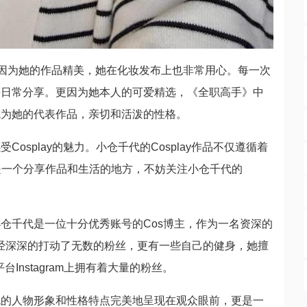
是因为她的作品精美，她在化妆发布上也非常用心。每一次
等日常分享。更因为她本人的可爱精选，《全职高手》中
成为她的代表作品，亲切和活泼的性格。
splay的魅力。小仓千代的Cosplay作品不仅遵循着
账号不仅是一个分享作品和生活的地方，不妨关注小仓千代的
仓千代是一位十分优秀账号的Cos博主，作为一名资深的
已经深深的打动了无数的粉丝，更有一些自己的健身，她擅
Instagram上拥有着大量的粉丝。
色的人物形象和性格特点完美地呈现在观众眼前，更是一