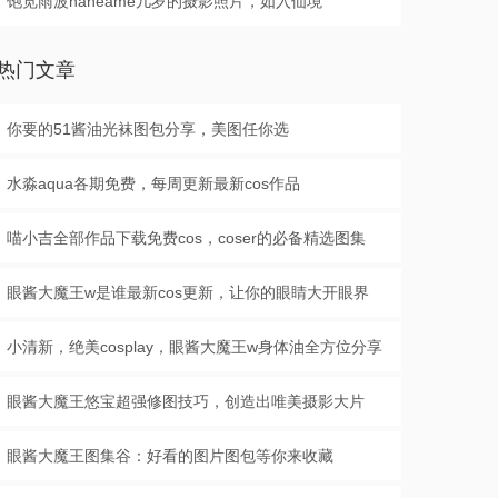
饱览雨波haneame几岁的摄影照片，如入仙境
热门文章
你要的51酱油光袜图包分享，美图任你选
水淼aqua各期免费，每周更新最新cos作品
喵小吉全部作品下载免费cos，coser的必备精选图集
眼酱大魔王w是谁最新cos更新，让你的眼睛大开眼界
小清新，绝美cosplay，眼酱大魔王w身体油全方位分享
眼酱大魔王悠宝超强修图技巧，创造出唯美摄影大片
眼酱大魔王图集谷：好看的图片图包等你来收藏