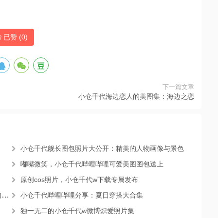
已赞 (
0
)
下一篇文章
小仓千代海边恋人的美图集：海边之恋
小仓千代舰长图包照片大公开：精美的人物画像与景色
嘟嘴微笑，小仓千代哔哩哔哩可爱美图图包送上
原创cos照片，小仓千代w下载专属发布
受
小仓千代哔哩哔哩分享：夏日穿搭大合集
独一无二的小仓千代w微博炽爱照片集