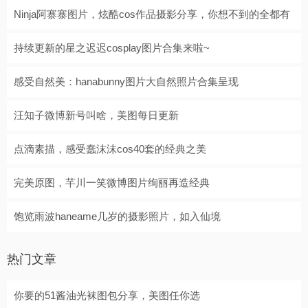
Ninja阿寨寨图片，炫酷cos作品摄影分享，你想不到的全都有
持续更新的星之迟迟cosplay图片合集来啦~
感受自然美：hanabunny图片大自然照片合集呈现
汪知子微博新号叫啥，美图每日更新
点滴素描，感受蠢沫沫cos40套的经典之美
完美原图，芊川一笑微博图片绚丽再造经典
饱览雨波haneame几岁的摄影照片，如入仙境
热门文章
你要的51酱油光袜图包分享，美图任你选