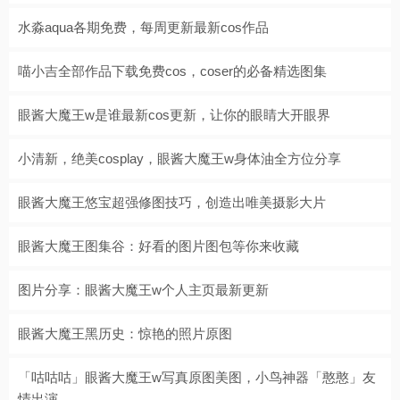
水淼aqua各期免费，每周更新最新cos作品
喵小吉全部作品下载免费cos，coser的必备精选图集
眼酱大魔王w是谁最新cos更新，让你的眼睛大开眼界
小清新，绝美cosplay，眼酱大魔王w身体油全方位分享
眼酱大魔王悠宝超强修图技巧，创造出唯美摄影大片
眼酱大魔王图集谷：好看的图片图包等你来收藏
图片分享：眼酱大魔王w个人主页最新更新
眼酱大魔王黑历史：惊艳的照片原图
「咕咕咕」眼酱大魔王w写真原图美图，小鸟神器「憨憨」友
情出演