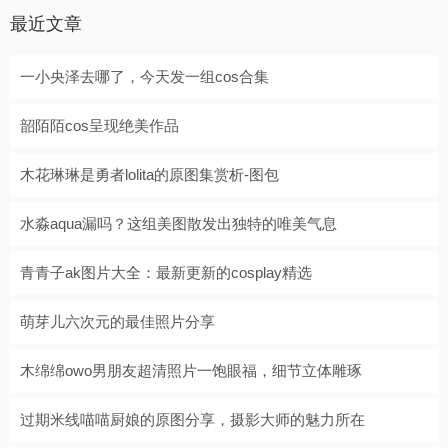
最近文章
一小央泽去哪了，今天发一组cos合集
韶陌陌cos呈现绝美作品
木花琳琳是勇者lolita的原图集赏析-图包
水淼aqua漏吗？这组美图散发出独特的唯美气息
青青子ak图片大全：最新更新的cosplay精选
萌芽儿六次元的最佳照片分享
木绵绵owo男朋友超清照片一饱眼福，细节立体雕琢
过期米线喵喵厨娘的原图分享，摄影大师的魅力所在