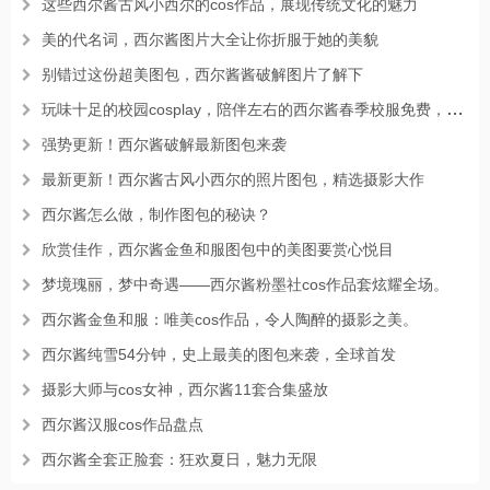
这些西尔酱古风小西尔的cos作品，展现传统文化的魅力
美的代名词，西尔酱图片大全让你折服于她的美貌
别错过这份超美图包，西尔酱酱破解图片了解下
玩味十足的校园cosplay，陪伴左右的西尔酱春季校服免费，你绝不能错过它的套装
强势更新！西尔酱破解最新图包来袭
最新更新！西尔酱古风小西尔的照片图包，精选摄影大作
西尔酱怎么做，制作图包的秘诀？
欣赏佳作，西尔酱金鱼和服图包中的美图要赏心悦目
梦境瑰丽，梦中奇遇——西尔酱粉墨社cos作品套炫耀全场。
西尔酱金鱼和服：唯美cos作品，令人陶醉的摄影之美。
西尔酱纯雪54分钟，史上最美的图包来袭，全球首发
摄影大师与cos女神，西尔酱11套合集盛放
西尔酱汉服cos作品盘点
西尔酱全套正脸套：狂欢夏日，魅力无限