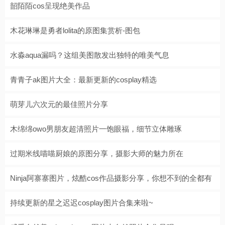
韶陌陌cos呈现绝美作品
木花琳琳是勇者lolita的原图集赏析-图包
水淼aqua漏吗？这组美图散发出独特的唯美气息
青青子ak图片大全：最新更新的cosplay精选
萌芽儿六次元的最佳照片分享
木绵绵owo男朋友超清照片一饱眼福，细节立体雕琢
过期米线喵喵厨娘的原图分享，摄影大师的魅力所在
Ninja阿寨寨图片，炫酷cos作品摄影分享，你想不到的全都有
持续更新的星之迟迟cosplay图片合集来啦~