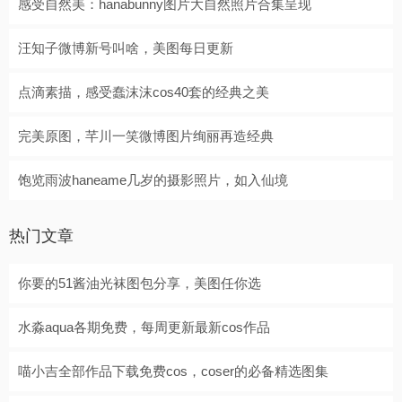
感受自然美：hanabunny图片大自然照片合集呈现
汪知子微博新号叫啥，美图每日更新
点滴素描，感受蠢沫沫cos40套的经典之美
完美原图，芊川一笑微博图片绚丽再造经典
饱览雨波haneame几岁的摄影照片，如入仙境
热门文章
你要的51酱油光袜图包分享，美图任你选
水淼aqua各期免费，每周更新最新cos作品
喵小吉全部作品下载免费cos，coser的必备精选图集