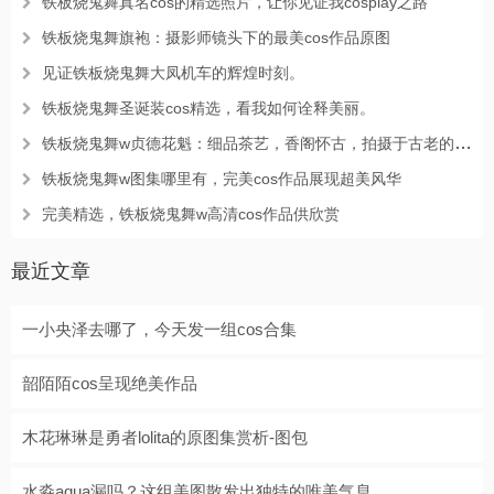
铁板烧鬼舞真名cos的精选照片，让你见证我cosplay之路
铁板烧鬼舞旗袍：摄影师镜头下的最美cos作品原图
见证铁板烧鬼舞大凤机车的辉煌时刻。
铁板烧鬼舞圣诞装cos精选，看我如何诠释美丽。
铁板烧鬼舞w贞德花魁：细品茶艺，香阁怀古，拍摄于古老的茶庄
铁板烧鬼舞w图集哪里有，完美cos作品展现超美风华
完美精选，铁板烧鬼舞w高清cos作品供欣赏
最近文章
一小央泽去哪了，今天发一组cos合集
韶陌陌cos呈现绝美作品
木花琳琳是勇者lolita的原图集赏析-图包
水淼aqua漏吗？这组美图散发出独特的唯美气息