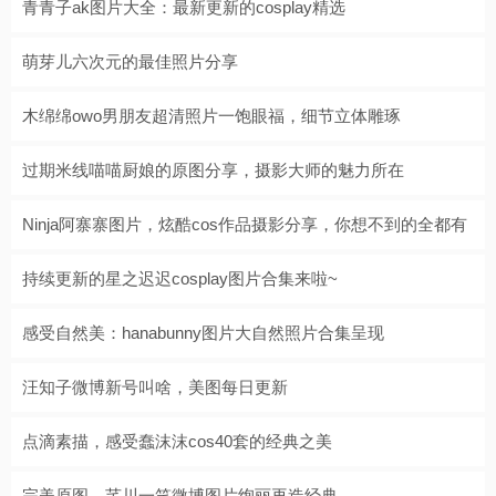
青青子ak图片大全：最新更新的cosplay精选
萌芽儿六次元的最佳照片分享
木绵绵owo男朋友超清照片一饱眼福，细节立体雕琢
过期米线喵喵厨娘的原图分享，摄影大师的魅力所在
Ninja阿寨寨图片，炫酷cos作品摄影分享，你想不到的全都有
持续更新的星之迟迟cosplay图片合集来啦~
感受自然美：hanabunny图片大自然照片合集呈现
汪知子微博新号叫啥，美图每日更新
点滴素描，感受蠢沫沫cos40套的经典之美
完美原图，芊川一笑微博图片绚丽再造经典