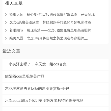
相关文章
摄影大师，精心制作念念d源赖光僵尸娘原图，完美呈现
念念d恶魔美图欣赏：带给您超乎想象的奇妙视觉体验
着眼细节，展现高清——念念d图集免费呈现高清照片
绝美风景：念念d写真将自然之美呈现在每张照片上
最近文章
一小央泽去哪了，今天发一组cos合集
韶陌陌cos呈现绝美作品
木花琳琳是勇者lolita的原图集赏析-图包
水淼aqua漏吗？这组美图散发出独特的唯美气息