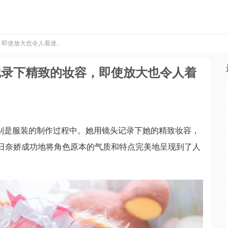
，即使放大也令人着迷。
记录下精致的妆容，即使放大也令人着
特别是服装的制作过程中。她用镜头记录下她的精致妆容，
，日奈娇成功地将角色原本的气质和特点完美地呈现到了人