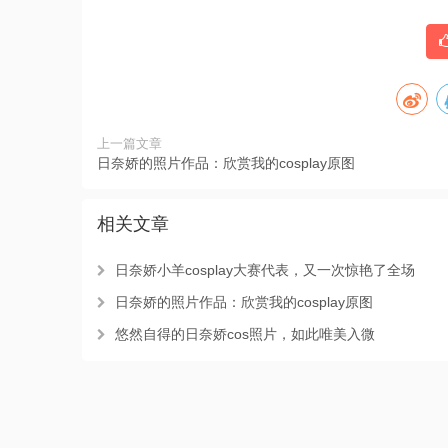
上一篇文章
日奈娇的照片作品：欣赏我的cosplay原图
相关文章
日奈娇小羊cosplay大赛代表，又一次惊艳了全场
日奈娇的照片作品：欣赏我的cosplay原图
悠然自得的日奈娇cos照片，如此唯美入微