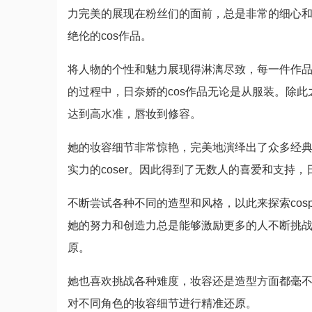
力完美的展现在粉丝们的面前，总是非常的细心
绝伦的cos作品。
将人物的个性和魅力展现得淋漓尽致，每一件作品都
的过程中，日奈娇的cos作品无论是从服装。除
达到高水准，唇妆到修容。
她的妆容细节非常惊艳，完美地演绎出了众多经
实力的coser。因此得到了无数人的喜爱和支持
不断尝试各种不同的造型和风格，以此来探索cos
她的努力和创造力总是能够激励更多的人不断挑
原。
她也喜欢挑战各种难度，妆容还是造型方面都毫
对不同角色的妆容细节进行精准还原。