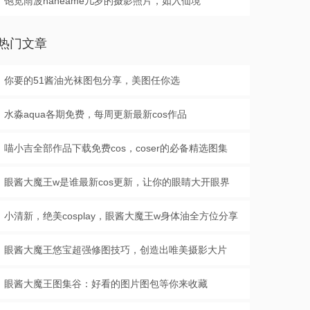
饱览雨波haneame几岁的摄影照片，如入仙境
热门文章
你要的51酱油光袜图包分享，美图任你选
水淼aqua各期免费，每周更新最新cos作品
喵小吉全部作品下载免费cos，coser的必备精选图集
眼酱大魔王w是谁最新cos更新，让你的眼睛大开眼界
小清新，绝美cosplay，眼酱大魔王w身体油全方位分享
眼酱大魔王悠宝超强修图技巧，创造出唯美摄影大片
眼酱大魔王图集谷：好看的图片图包等你来收藏