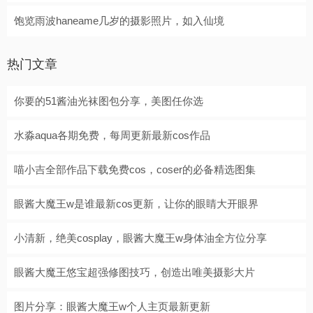
饱览雨波haneame几岁的摄影照片，如入仙境
热门文章
你要的51酱油光袜图包分享，美图任你选
水淼aqua各期免费，每周更新最新cos作品
喵小吉全部作品下载免费cos，coser的必备精选图集
眼酱大魔王w是谁最新cos更新，让你的眼睛大开眼界
小清新，绝美cosplay，眼酱大魔王w身体油全方位分享
眼酱大魔王悠宝超强修图技巧，创造出唯美摄影大片
图片分享：眼酱大魔王w个人主页最新更新