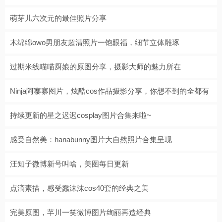
萌芽儿六次元的最佳照片分享
木绵绵owo男朋友超清照片一饱眼福，细节立体雕琢
过期米线喵喵厨娘的原图分享，摄影大师的魅力所在
Ninja阿寨寨图片，炫酷cos作品摄影分享，你想不到的全都有
持续更新的星之迟迟cosplay图片合集来啦~
感受自然美：hanabunny图片大自然照片合集呈现
汪知子微博新号叫啥，美图每日更新
点滴素描，感受蠢沫沫cos40套的经典之美
完美原图，芊川一笑微博图片绚丽再造经典