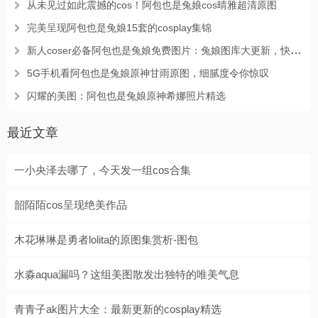
从未见过如此震撼的cos！阿包也是兔娘cos晴雅超清原图
完美呈现阿包也是兔娘15套的cosplay集锦
新人coser必备阿包也是兔娘免费图片：兔娘图库大更新，快来随便看
5G手机看阿包也是兔娘原神甘雨原图，细腻度令你惊叹
闪耀的美图：阿包也是兔娘原神希娜照片精选
最近文章
一小央泽去哪了，今天发一组cos合集
韶陌陌cos呈现绝美作品
木花琳琳是勇者lolita的原图集赏析-图包
水淼aqua漏吗？这组美图散发出独特的唯美气息
青青子ak图片大全：最新更新的cosplay精选