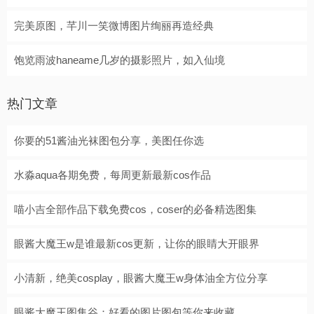
完美原图，芊川一笑微博图片绚丽再造经典
饱览雨波haneame几岁的摄影照片，如入仙境
热门文章
你要的51酱油光袜图包分享，美图任你选
水淼aqua各期免费，每周更新最新cos作品
喵小吉全部作品下载免费cos，coser的必备精选图集
眼酱大魔王w是谁最新cos更新，让你的眼睛大开眼界
小清新，绝美cosplay，眼酱大魔王w身体油全方位分享
眼酱大魔王图集谷：好看的图片图包等你来收藏