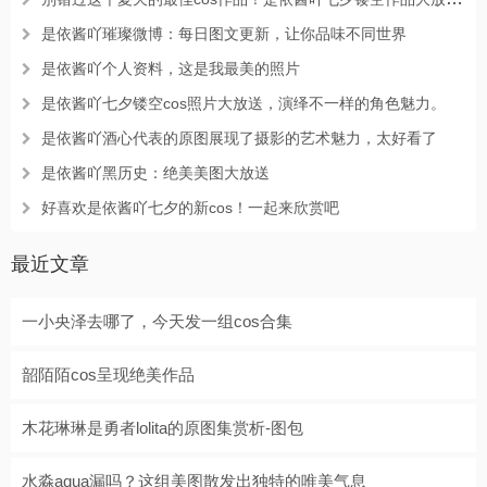
是依酱吖璀璨微博：每日图文更新，让你品味不同世界
是依酱吖个人资料，这是我最美的照片
是依酱吖七夕镂空cos照片大放送，演绎不一样的角色魅力。
是依酱吖酒心代表的原图展现了摄影的艺术魅力，太好看了
是依酱吖黑历史：绝美美图大放送
好喜欢是依酱吖七夕的新cos！一起来欣赏吧
最近文章
一小央泽去哪了，今天发一组cos合集
韶陌陌cos呈现绝美作品
木花琳琳是勇者lolita的原图集赏析-图包
水淼aqua漏吗？这组美图散发出独特的唯美气息