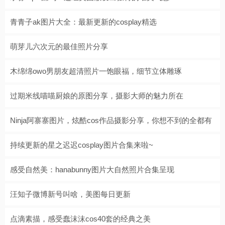
青青子ak图片大全：最新更新的cosplay精选
萌芽儿六次元的最佳照片分享
木绵绵owo男朋友超清照片一饱眼福，细节立体雕琢
过期米线喵喵厨娘的原图分享，摄影大师的魅力所在
Ninja阿寨寨图片，炫酷cos作品摄影分享，你想不到的全都有
持续更新的星之迟迟cosplay图片合集来啦~
感受自然美：hanabunny图片大自然照片合集呈现
汪知子微博新号叫啥，美图每日更新
点滴素描，感受蠢沫沫cos40套的经典之美