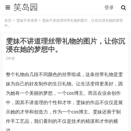
笑岛园
登录
首页
雯妹不讲道理
雯妹不讲道理丝带礼物的图片，让你沉浸在她的梦想
中。
雯妹不讲道理丝带礼物的图片，让你沉
浸在她的梦想中。
2年前
整个礼物由几段不同颜色的丝带组成，这条丝带礼物是雯
妹为自己的好友制作的生日礼物。让生活变得更美好，因
为她有一个美丽的梦想，一个cos博主。而且在业余创作
中，因其不讲道理的个性和才华，雯妹的作品不仅仅是展
示她的才华和创造力，作为一个cos博主。雯妹还善于制
作手工艺品，我们看到的不仅是技术的精湛和才华的横
溢。