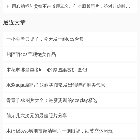
用心拍摄的雯妹不讲道理真名叫什么原版照片，绝对让你醉心。
最近文章
一小央泽去哪了，今天发一组cos合集
韶陌陌cos呈现绝美作品
木花琳琳是勇者lolita的原图集赏析-图包
水淼aqua漏吗？这组美图散发出独特的唯美气息
青青子ak图片大全：最新更新的cosplay精选
萌芽儿六次元的最佳照片分享
木绵绵owo男朋友超清照片一饱眼福，细节立体雕琢