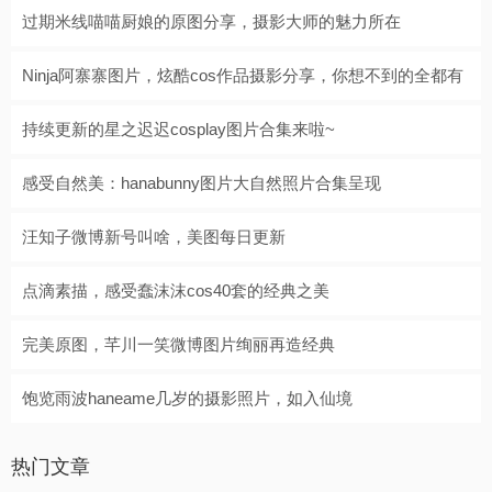
过期米线喵喵厨娘的原图分享，摄影大师的魅力所在
Ninja阿寨寨图片，炫酷cos作品摄影分享，你想不到的全都有
持续更新的星之迟迟cosplay图片合集来啦~
感受自然美：hanabunny图片大自然照片合集呈现
汪知子微博新号叫啥，美图每日更新
点滴素描，感受蠢沫沫cos40套的经典之美
完美原图，芊川一笑微博图片绚丽再造经典
饱览雨波haneame几岁的摄影照片，如入仙境
热门文章