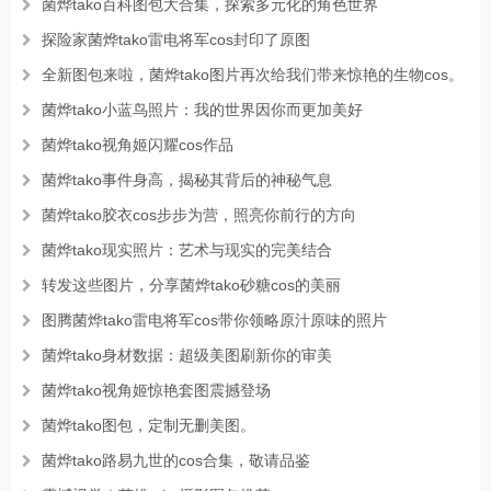
菌烨tako百科图包大合集，探索多元化的角色世界
探险家菌烨tako雷电将军cos封印了原图
全新图包来啦，菌烨tako图片再次给我们带来惊艳的生物cos。
菌烨tako小蓝鸟照片：我的世界因你而更加美好
菌烨tako视角姬闪耀cos作品
菌烨tako事件身高，揭秘其背后的神秘气息
菌烨tako胶衣cos步步为营，照亮你前行的方向
菌烨tako现实照片：艺术与现实的完美结合
转发这些图片，分享菌烨tako砂糖cos的美丽
图腾菌烨tako雷电将军cos带你领略原汁原味的照片
菌烨tako身材数据：超级美图刷新你的审美
菌烨tako视角姬惊艳套图震撼登场
菌烨tako图包，定制无删美图。
菌烨tako路易九世的cos合集，敬请品鉴