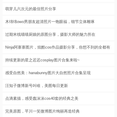
萌芽儿六次元的最佳照片分享
木绵绵owo男朋友超清照片一饱眼福，细节立体雕琢
过期米线喵喵厨娘的原图分享，摄影大师的魅力所在
Ninja阿寨寨图片，炫酷cos作品摄影分享，你想不到的全都有
持续更新的星之迟迟cosplay图片合集来啦~
感受自然美：hanabunny图片大自然照片合集呈现
汪知子微博新号叫啥，美图每日更新
点滴素描，感受蠢沫沫cos40套的经典之美
完美原图，芊川一笑微博图片绚丽再造经典