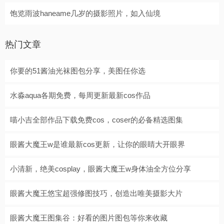
饱览雨波haneame几岁的摄影照片，如入仙境
热门文章
你要的51酱油光袜图包分享，美图任你选
水淼aqua各期免费，每周更新最新cos作品
喵小吉全部作品下载免费cos，coser的必备精选图集
眼酱大魔王w是谁最新cos更新，让你的眼睛大开眼界
小清新，绝美cosplay，眼酱大魔王w身体油全方位分享
眼酱大魔王悠宝超强修图技巧，创造出唯美摄影大片
眼酱大魔王图集谷：好看的图片图包等你来收藏