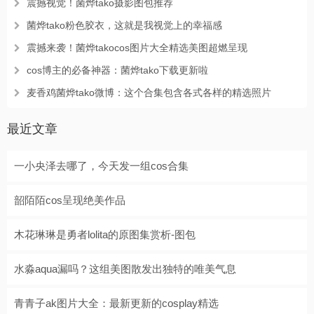
震撼视觉！菌烨tako摄影图包推荐
菌烨tako粉色胶衣，这就是我视觉上的幸福感
震撼来袭！菌烨takocos图片大全精选美图超燃呈现
cos博主的必备神器：菌烨tako下载更新啦
麦香鸡菌烨tako微博：这个合集包含各式各样的精选照片
最近文章
一小央泽去哪了，今天发一组cos合集
韶陌陌cos呈现绝美作品
木花琳琳是勇者lolita的原图集赏析-图包
水淼aqua漏吗？这组美图散发出独特的唯美气息
青青子ak图片大全：最新更新的cosplay精选