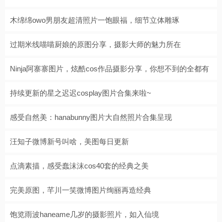
木绵绵owo男朋友超清照片一饱眼福，细节立体雕琢
过期米线喵喵厨娘的原图分享，摄影大师的魅力所在
Ninja阿寨寨图片，炫酷cos作品摄影分享，你想不到的全都有
持续更新的星之迟迟cosplay图片合集来啦~
感受自然美：hanabunny图片大自然照片合集呈现
汪知子微博新号叫啥，美图每日更新
点滴素描，感受蠢沫沫cos40套的经典之美
完美原图，芊川一笑微博图片绚丽再造经典
饱览雨波haneame几岁的摄影照片，如入仙境