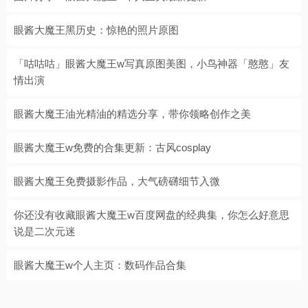
眼酱大魔王黑历史：惊艳的照片原图
「咕咕咕」眼酱大魔王w写真原图美图，小鸟神器「憨憨」友
情出演
眼酱大魔王油光精油的精选分享，带你领略创作之美
眼酱大魔王w免费的合集更新：古风cosplay
眼酱大魔王免费摄影作品，大气磅礴细节入微
你还没有收藏眼酱大魔王w百度网盘的经典集，你怎么好意思
说是二次元迷
眼酱大魔王w个人主页：数码作品合集