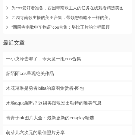
为cos爱好者准备，西园寺南歌主人的任务在线观看精选美图
西园寺南歌主播的美图合集，带领您领略不一样的美。
“西园寺南歌电车物语”cos合集：堪比正片的全程回顾
最近文章
一小央泽去哪了，今天发一组cos合集
韶陌陌cos呈现绝美作品
木花琳琳是勇者lolita的原图集赏析-图包
水淼aqua漏吗？这组美图散发出独特的唯美气息
青青子ak图片大全：最新更新的cosplay精选
萌芽儿六次元的最佳照片分享