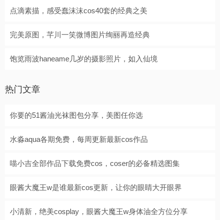
点滴素描，感受蠢沫沫cos40套的经典之美
完美原图，芊川一笑微博图片绚丽再造经典
饱览雨波haneame几岁的摄影照片，如入仙境
热门文章
你要的51酱油光袜图包分享，美图任你选
水淼aqua各期免费，每周更新最新cos作品
喵小吉全部作品下载免费cos，coser的必备精选图集
眼酱大魔王w是谁最新cos更新，让你的眼睛大开眼界
小清新，绝美cosplay，眼酱大魔王w身体油全方位分享