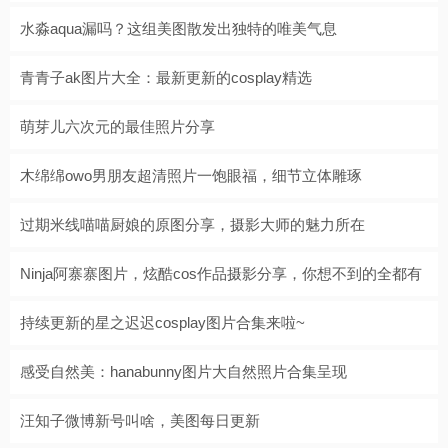
水淼aqua漏吗？这组美图散发出独特的唯美气息
青青子ak图片大全：最新更新的cosplay精选
萌芽儿六次元的最佳照片分享
木绵绵owo男朋友超清照片一饱眼福，细节立体雕琢
过期米线喵喵厨娘的原图分享，摄影大师的魅力所在
Ninja阿寨寨图片，炫酷cos作品摄影分享，你想不到的全都有
持续更新的星之迟迟cosplay图片合集来啦~
感受自然美：hanabunny图片大自然照片合集呈现
汪知子微博新号叫啥，美图每日更新