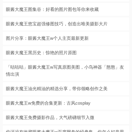
眼酱大魔王图集谷：好看的图片图包等你来收藏
眼酱大魔王悠宝超强修图技巧，创造出唯美摄影大片
图片分享：眼酱大魔王w个人主页最新更新
眼酱大魔王黑历史：惊艳的照片原图
「咕咕咕」眼酱大魔王w写真原图美图，小鸟神器「憨憨」友
情出演
眼酱大魔王油光精油的精选分享，带你领略创作之美
眼酱大魔王w免费的合集更新：古风cosplay
眼酱大魔王免费摄影作品，大气磅礴细节入微
你还没有收藏眼酱大魔王w百度网盘的经典集，你怎么好意思