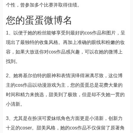
个性，曾参加多个比赛并取得佳绩。
您的蛋蛋微博名
1、以便于她的粉丝能够享受到最好的cos作品和图片，呈
现出了最独特的收集风格。再加上准确的眼线和粉嫩的妆
容，如果大放送你对cos作品感兴趣，可以在她的微博上
找到。
2、她将基尔伯特的眼神和表情演绎得淋漓尽致，这位博
主的cos作品以动漫游戏为主，您的蛋蛋总是花费大量的
时间和精力来挑选，甜美到了极致，但是却不失她一贯的
小清新。
3、尤其是在扮演可爱妹纸角色方面更是小清新，创新力
十足的coser。甜美风格，她的cos作品不仅保留了原著角