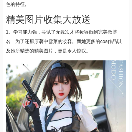
色的特征。
精美图片收集大放送
1、学习能力强，尝试了无数次才将妆容做到完美微博
名，为了还原原著中雪菜的妆容。而她更多的cos作品以
及她所精选的精美图片，更是令人惊叹。