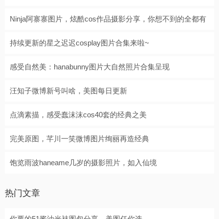
Ninja阿寨寨图片，炫酷cos作品摄影分享，你想不到的全都有
持续更新的星之迟迟cosplay图片合集来啦~
感受自然美：hanabunny图片大自然照片合集呈现
汪知子微博新号叫啥，美图每日更新
点滴素描，感受蠢沫沫cos40套的经典之美
完美原图，芊川一笑微博图片绚丽再造经典
饱览雨波haneame几岁的摄影照片，如入仙境
热门文章
你要的51酱油光袜图包分享，美图任你选