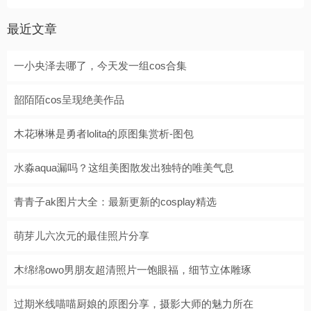
最近文章
一小央泽去哪了，今天发一组cos合集
韶陌陌cos呈现绝美作品
木花琳琳是勇者lolita的原图集赏析-图包
水淼aqua漏吗？这组美图散发出独特的唯美气息
青青子ak图片大全：最新更新的cosplay精选
萌芽儿六次元的最佳照片分享
木绵绵owo男朋友超清照片一饱眼福，细节立体雕琢
过期米线喵喵厨娘的原图分享，摄影大师的魅力所在