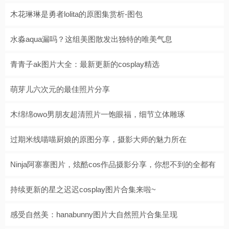
木花琳琳是勇者lolita的原图集赏析-图包
水淼aqua漏吗？这组美图散发出独特的唯美气息
青青子ak图片大全：最新更新的cosplay精选
萌芽儿六次元的最佳照片分享
木绵绵owo男朋友超清照片一饱眼福，细节立体雕琢
过期米线喵喵厨娘的原图分享，摄影大师的魅力所在
Ninja阿寨寨图片，炫酷cos作品摄影分享，你想不到的全都有
持续更新的星之迟迟cosplay图片合集来啦~
感受自然美：hanabunny图片大自然照片合集呈现