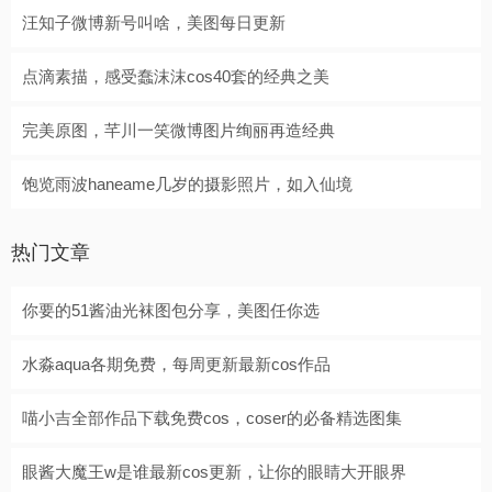
汪知子微博新号叫啥，美图每日更新
点滴素描，感受蠢沫沫cos40套的经典之美
完美原图，芊川一笑微博图片绚丽再造经典
饱览雨波haneame几岁的摄影照片，如入仙境
热门文章
你要的51酱油光袜图包分享，美图任你选
水淼aqua各期免费，每周更新最新cos作品
喵小吉全部作品下载免费cos，coser的必备精选图集
眼酱大魔王w是谁最新cos更新，让你的眼睛大开眼界