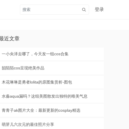
登录
最近文章
一小央泽去哪了，今天发一组cos合集
韶陌陌cos呈现绝美作品
木花琳琳是勇者lolita的原图集赏析-图包
水淼aqua漏吗？这组美图散发出独特的唯美气息
青青子ak图片大全：最新更新的cosplay精选
萌芽儿六次元的最佳照片分享