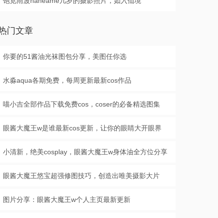
饱览雨波haneame几岁的摄影照片，如入仙境
热门文章
你要的51酱油光袜图包分享，美图任你选
水淼aqua各期免费，每周更新最新cos作品
喵小吉全部作品下载免费cos，coser的必备精选图集
眼酱大魔王w是谁最新cos更新，让你的眼睛大开眼界
小清新，绝美cosplay，眼酱大魔王w身体油全方位分享
眼酱大魔王悠宝超强修图技巧，创造出唯美摄影大片
图片分享：眼酱大魔王w个人主页最新更新