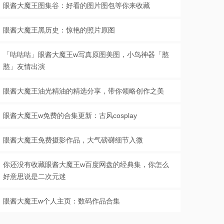
眼酱大魔王图集谷：好看的图片图包等你来收藏
眼酱大魔王黑历史：惊艳的照片原图
「咕咕咕」眼酱大魔王w写真原图美图，小鸟神器「憨
憨」友情出演
眼酱大魔王油光精油的精选分享，带你领略创作之美
眼酱大魔王w免费的合集更新：古风cosplay
眼酱大魔王免费摄影作品，大气磅礴细节入微
你还没有收藏眼酱大魔王w百度网盘的经典集，你怎么
好意思说是二次元迷
眼酱大魔王w个人主页：数码作品合集