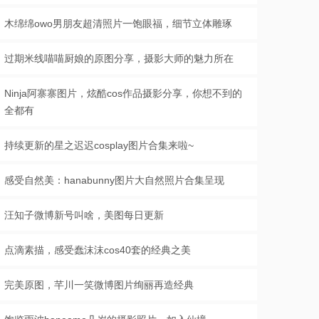
木绵绵owo男朋友超清照片一饱眼福，细节立体雕琢
过期米线喵喵厨娘的原图分享，摄影大师的魅力所在
Ninja阿寨寨图片，炫酷cos作品摄影分享，你想不到的
全都有
持续更新的星之迟迟cosplay图片合集来啦~
感受自然美：hanabunny图片大自然照片合集呈现
汪知子微博新号叫啥，美图每日更新
点滴素描，感受蠢沫沫cos40套的经典之美
完美原图，芊川一笑微博图片绚丽再造经典