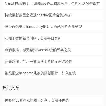
Ninja阿寨寨图片，炫酷cos作品摄影分享，你想不到的全都有
持续更新的星之迟迟cosplay图片合集来啦~
感受自然美：hanabunny图片大自然照片合集呈现
汪知子微博新号叫啥，美图每日更新
点滴素描，感受蠢沫沫cos40套的经典之美
完美原图，芊川一笑微博图片绚丽再造经典
饱览雨波haneame几岁的摄影照片，如入仙境
热门文章
你要的51酱油光袜图包分享，美图任你选