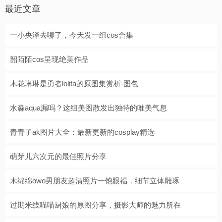
最近文章
一小央泽去哪了，今天发一组cos合集
韶陌陌cos呈现绝美作品
木花琳琳是勇者lolita的原图集赏析-图包
水淼aqua漏吗？这组美图散发出独特的唯美气息
青青子ak图片大全：最新更新的cosplay精选
萌芽儿六次元的最佳照片分享
木绵绵owo男朋友超清照片一饱眼福，细节立体雕琢
过期米线喵喵厨娘的原图分享，摄影大师的魅力所在