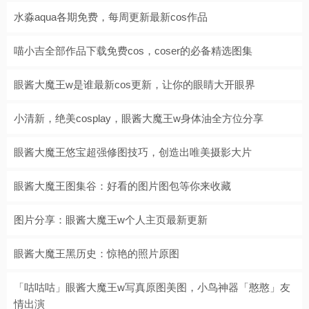
水淼aqua各期免费，每周更新最新cos作品
喵小吉全部作品下载免费cos，coser的必备精选图集
眼酱大魔王w是谁最新cos更新，让你的眼睛大开眼界
小清新，绝美cosplay，眼酱大魔王w身体油全方位分享
眼酱大魔王悠宝超强修图技巧，创造出唯美摄影大片
眼酱大魔王图集谷：好看的图片图包等你来收藏
图片分享：眼酱大魔王w个人主页最新更新
眼酱大魔王黑历史：惊艳的照片原图
「咕咕咕」眼酱大魔王w写真原图美图，小鸟神器「憨憨」友
情出演