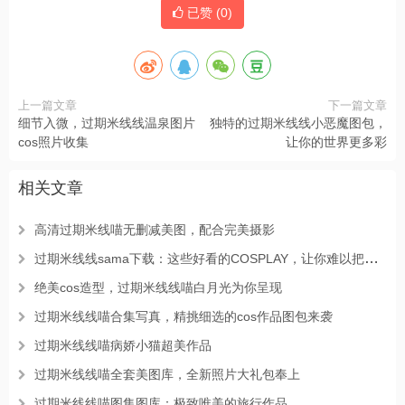
已赞 (
0
)
上一篇文章
下一篇文章
细节入微，过期米线线温泉图片
独特的过期米线线小恶魔图包，
cos照片收集
让你的世界更多彩
相关文章
高清过期米线喵无删减美图，配合完美摄影
过期米线线sama下载：这些好看的COSPLAY，让你难以把眼睛从上面移开
绝美cos造型，过期米线线喵白月光为你呈现
过期米线线喵合集写真，精挑细选的cos作品图包来袭
过期米线线喵病娇小猫超美作品
过期米线线喵全套美图库，全新照片大礼包奉上
过期米线线喵图集图库：极致唯美的旅行作品