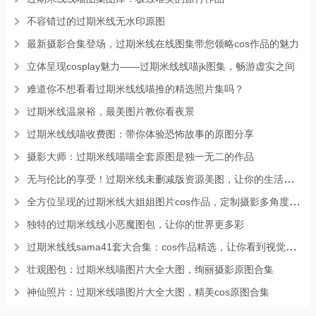
不容错过的过期米线无水印原图
最新摄影合集登场，过期米线在线图集带您领略cos作品的魅力
立体呈现cosplay魅力——过期米线线喵jk图集，畅游虚实之间
难道你不想看看过期米线线喵推的精选照片集吗？
过期米线温泉裕，最美图片教你看夜景
过期米线线喵收费图：带你体验恐怖故事的原图分享
摄影大师：过期米线喵喵全套原图是独一无二的作品
无与伦比的享受！过期米线未删减版资源美图，让你的生活有光彩
全方位呈现的过期米线大姐姐图片cos作品，定制摄影多角度赏析
独特的过期米线线小恶魔图包，让你的世界更多彩
过期米线线sama41套大合集：cos作品精选，让你看到视觉盛宴
壮观图包：过期米线喵图片大全大图，绚丽摄影原图合集
神仙照片：过期米线喵图片大全大图，精美cos原图合集