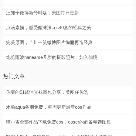
汪知子微博新号叫啥，美图每日更新
点滴素描，感受蠢沫沫cos40套的经典之美
完美原图，芊川一笑微博图片绚丽再造经典
饱览雨波haneame几岁的摄影照片，如入仙境
热门文章
你要的51酱油光袜图包分享，美图任你选
水淼aqua各期免费，每周更新最新cos作品
喵小吉全部作品下载免费cos，coser的必备精选图集