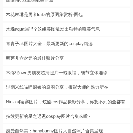
木花琳琳是勇者lolita的原图集赏析-图包
水淼aqua漏吗？这组美图散发出独特的唯美气息
青青子ak图片大全：最新更新的cosplay精选
萌芽儿六次元的最佳照片分享
木绵绵owo男朋友超清照片一饱眼福，细节立体雕琢
过期米线喵喵厨娘的原图分享，摄影大师的魅力所在
Ninja阿寨寨图片，炫酷cos作品摄影分享，你想不到的全都有
持续更新的星之迟迟cosplay图片合集来啦~
感受自然美：hanabunny图片大自然照片合集呈现