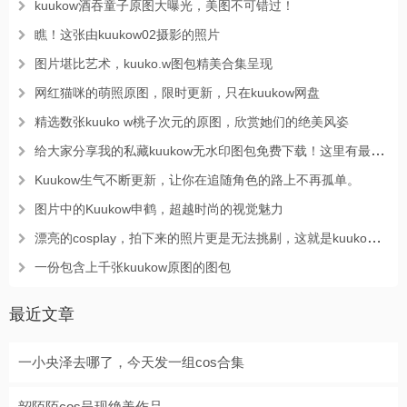
kuukow酒吞童子原图大曝光，美图不可错过！
瞧！这张由kuukow02摄影的照片
图片堪比艺术，kuuko.w图包精美合集呈现
网红猫咪的萌照原图，限时更新，只在kuukow网盘
精选数张kuuko w桃子次元的原图，欣赏她们的绝美风姿
给大家分享我的私藏kuukow无水印图包免费下载！这里有最完整的原图呢
Kuukow生气不断更新，让你在追随角色的路上不再孤单。
图片中的Kuukow申鹤，超越时尚的视觉魅力
漂亮的cosplay，拍下来的照片更是无法挑剔，这就是kuuko图集
一份包含上千张kuukow原图的图包
最近文章
一小央泽去哪了，今天发一组cos合集
韶陌陌cos呈现绝美作品