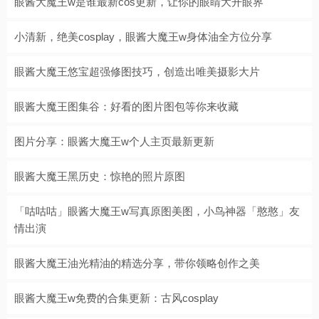
眼酱大魔王w是谁最新cos更新，让你的眼睛大开眼界
小清新，绝美cosplay，眼酱大魔王w身体油全方位分享
眼酱大魔王悠宝超强修图技巧，创造出唯美摄影大片
眼酱大魔王图集谷：好看的图片图包等你来收藏
图片分享：眼酱大魔王w个人主页最新更新
眼酱大魔王黑历史：惊艳的照片原图
「咕咕咕」眼酱大魔王w写真原图美图，小鸟神器「憨憨」友
情出演
眼酱大魔王油光精油的精选分享，带你领略创作之美
眼酱大魔王w免费的合集更新：古风cosplay