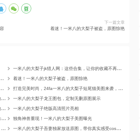
下一篇文章
容
着迷！一米八的大梨子被盗，原图惊艳
一米八的大梨子jk猎人网：这些合集，让你的收藏不再单调
着迷！一米八的大梨子被盗，原图惊艳
打造完美时尚，24fa一米八的大梨子短尾猫美图来袭，不容错过
力
一米八的大梨子龙王图包，定制无删原图展示
动
一米八的大梨子绝版高清照片亮相
师
独角神兽重现！一米八的大梨子美图曝光
。
一米八的大梨子吾妻独家放送原图，带你真实感受cos之美