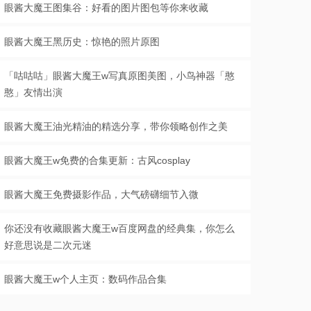
眼酱大魔王图集谷：好看的图片图包等你来收藏
眼酱大魔王黑历史：惊艳的照片原图
「咕咕咕」眼酱大魔王w写真原图美图，小鸟神器「憨
憨」友情出演
眼酱大魔王油光精油的精选分享，带你领略创作之美
眼酱大魔王w免费的合集更新：古风cosplay
眼酱大魔王免费摄影作品，大气磅礴细节入微
你还没有收藏眼酱大魔王w百度网盘的经典集，你怎么
好意思说是二次元迷
眼酱大魔王w个人主页：数码作品合集