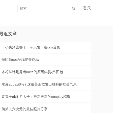
登录
最近文章
一小央泽去哪了，今天发一组cos合集
韶陌陌cos呈现绝美作品
木花琳琳是勇者lolita的原图集赏析-图包
水淼aqua漏吗？这组美图散发出独特的唯美气息
青青子ak图片大全：最新更新的cosplay精选
萌芽儿六次元的最佳照片分享