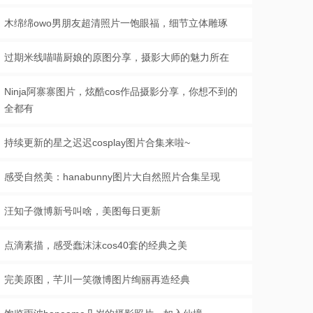
木绵绵owo男朋友超清照片一饱眼福，细节立体雕琢
过期米线喵喵厨娘的原图分享，摄影大师的魅力所在
Ninja阿寨寨图片，炫酷cos作品摄影分享，你想不到的
全都有
持续更新的星之迟迟cosplay图片合集来啦~
感受自然美：hanabunny图片大自然照片合集呈现
汪知子微博新号叫啥，美图每日更新
点滴素描，感受蠢沫沫cos40套的经典之美
完美原图，芊川一笑微博图片绚丽再造经典