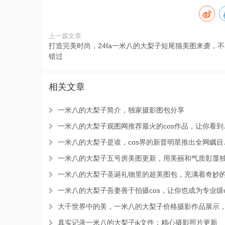
上一篇文章
打造完美时尚，24fa一米八的大梨子短尾猫美图来袭，不
错过
相关文章
一米八的大梨子简介，独家摄影图包分享
一米八的大梨子观图网推荐最火的cos作品，让你看到最顶尖的创作
一米八的大梨子是谁，cos界的新晋明星推出全网瞩目的cos合集
一米八的大梨子五号房美图更新，用美丽和气质彰显独一无二的魅
一米八的大梨子圣诞礼物里的超美图包，充满着奇妙的精神鸣
一米八的大梨子吾妻善于拍摄cos，让你也成为专业级cos摄影
大千世界中的美，一米八的大梨子价格摄影作品展示，等你来欣赏
真实记录一米八的大梨子jk文件：精心摄影照片更新