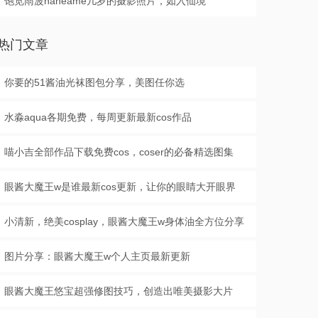
饱览雨波haneame几岁的摄影照片，如入仙境
热门文章
你要的51酱油光袜图包分享，美图任你选
水淼aqua各期免费，每周更新最新cos作品
喵小吉全部作品下载免费cos，coser的必备精选图集
眼酱大魔王w是谁最新cos更新，让你的眼睛大开眼界
小清新，绝美cosplay，眼酱大魔王w身体油全方位分享
图片分享：眼酱大魔王w个人主页最新更新
眼酱大魔王悠宝超强修图技巧，创造出唯美摄影大片