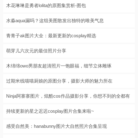
木花琳琳是勇者lolita的原图集赏析-图包
水淼aqua漏吗？这组美图散发出独特的唯美气息
青青子ak图片大全：最新更新的cosplay精选
萌芽儿六次元的最佳照片分享
木绵绵owo男朋友超清照片一饱眼福，细节立体雕琢
过期米线喵喵厨娘的原图分享，摄影大师的魅力所在
Ninja阿寨寨图片，炫酷cos作品摄影分享，你想不到的全都有
持续更新的星之迟迟cosplay图片合集来啦~
感受自然美：hanabunny图片大自然照片合集呈现