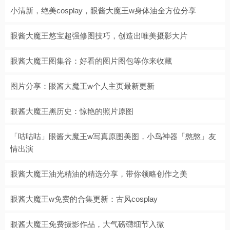
小清新，绝美cosplay，眼酱大魔王w身体油全方位分享
眼酱大魔王悠宝超强修图技巧，创造出唯美摄影大片
眼酱大魔王图集谷：好看的图片图包等你来收藏
图片分享：眼酱大魔王w个人主页最新更新
眼酱大魔王黑历史：惊艳的照片原图
「咕咕咕」眼酱大魔王w写真原图美图，小鸟神器「憨憨」友
情出演
眼酱大魔王油光精油的精选分享，带你领略创作之美
眼酱大魔王w免费的合集更新：古风cosplay
眼酱大魔王免费摄影作品，大气磅礴细节入微