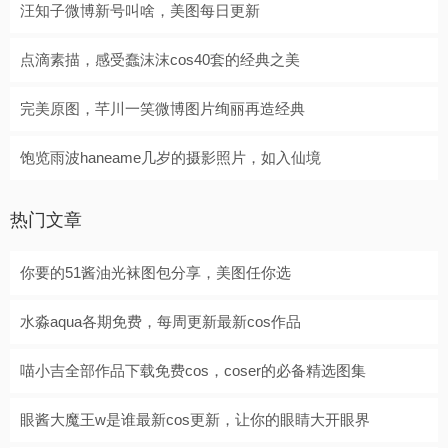
汪知子微博新号叫啥，美图每日更新
点滴素描，感受蠢沫沫cos40套的经典之美
完美原图，芊川一笑微博图片绚丽再造经典
饱览雨波haneame几岁的摄影照片，如入仙境
热门文章
你要的51酱油光袜图包分享，美图任你选
水淼aqua各期免费，每周更新最新cos作品
喵小吉全部作品下载免费cos，coser的必备精选图集
眼酱大魔王w是谁最新cos更新，让你的眼睛大开眼界