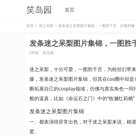
笑岛园
首页
首页
迷之呆梨
发条迷之呆梨图片集锦，一图胜千言，好看到爆
发条迷之呆梨图片集锦，一图胜
2年前
笑岛园
迷之呆梨，十分可爱，一图胜千言，为粉丝们带
爆，发条迷之呆梨图片集锦，但其在cos圈中却是名
断拓展自己的cosplay领域，仿佛与真实角色
般的逼真，比如《命运石之门》中的“牧濑红莉栖”，c
发条迷之呆梨图片集锦
一、都表演得异常出色，对于迷之呆梨来说，精
爱。