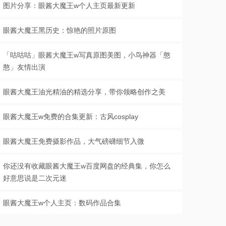
图片分享：眼酱大魔王w个人主页最新更新
眼酱大魔王黑历史：惊艳的照片原图
「咕咕咕」眼酱大魔王w写真原图美图，小鸟神器「憨
憨」友情出演
眼酱大魔王油光精油的精选分享，带你领略创作之美
眼酱大魔王w免费的合集更新：古风cosplay
眼酱大魔王免费摄影作品，大气磅礴细节入微
你还没有收藏眼酱大魔王w百度网盘的经典集，你怎么
好意思说是二次元迷
眼酱大魔王w个人主页：数码作品合集