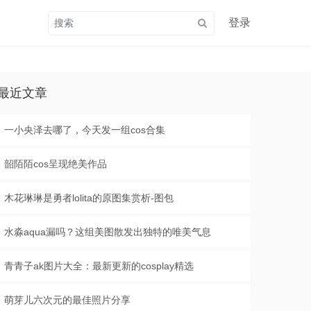
登录
最近文章
一小央泽去哪了，今天发一组cos合集
韶陌陌cos呈现绝美作品
木花琳琳是勇者lolita的原图集赏析-图包
水淼aqua漏吗？这组美图散发出独特的唯美气息
青青子ak图片大全：最新更新的cosplay精选
萌芽儿六次元的最佳照片分享