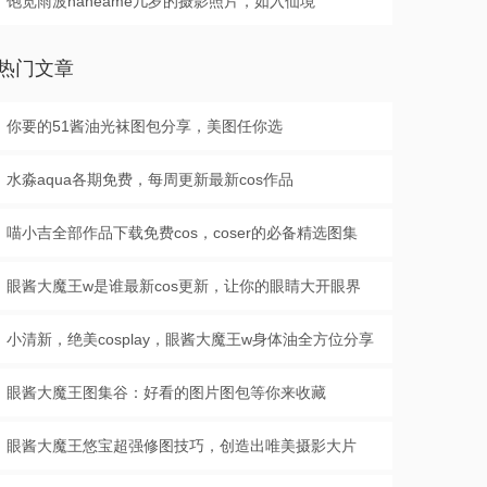
饱览雨波haneame几岁的摄影照片，如入仙境
热门文章
你要的51酱油光袜图包分享，美图任你选
水淼aqua各期免费，每周更新最新cos作品
喵小吉全部作品下载免费cos，coser的必备精选图集
眼酱大魔王w是谁最新cos更新，让你的眼睛大开眼界
小清新，绝美cosplay，眼酱大魔王w身体油全方位分享
眼酱大魔王图集谷：好看的图片图包等你来收藏
眼酱大魔王悠宝超强修图技巧，创造出唯美摄影大片