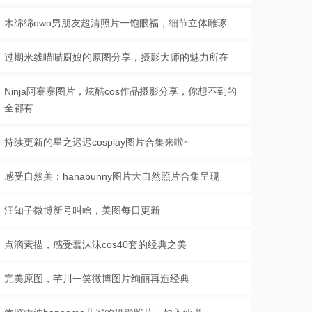
木绵绵owo男朋友超清照片一饱眼福，细节立体雕琢
过期米线喵喵厨娘的原图分享，摄影大师的魅力所在
Ninja阿寨寨图片，炫酷cos作品摄影分享，你想不到的
全都有
持续更新的星之迟迟cosplay图片合集来啦~
感受自然美：hanabunny图片大自然照片合集呈现
汪知子微博新号叫啥，美图每日更新
点滴素描，感受蠢沫沫cos40套的经典之美
完美原图，芊川一笑微博图片绚丽再造经典