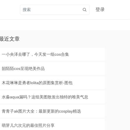
登录
最近文章
一小央泽去哪了，今天发一组cos合集
韶陌陌cos呈现绝美作品
木花琳琳是勇者lolita的原图集赏析-图包
水淼aqua漏吗？这组美图散发出独特的唯美气息
青青子ak图片大全：最新更新的cosplay精选
萌芽儿六次元的最佳照片分享