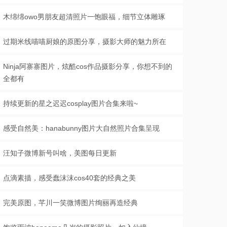
木绵绵owo男朋友超清照片一饱眼福，细节立体雕琢
过期米线喵喵厨娘的原图分享，摄影大师的魅力所在
Ninja阿寨寨图片，炫酷cos作品摄影分享，你想不到的
全都有
持续更新的星之迟迟cosplay图片合集来啦~
感受自然美：hanabunny图片大自然照片合集呈现
汪知子微博新号叫啥，美图每日更新
点滴素描，感受蠢沫沫cos40套的经典之美
完美原图，芊川一笑微博图片绚丽再造经典