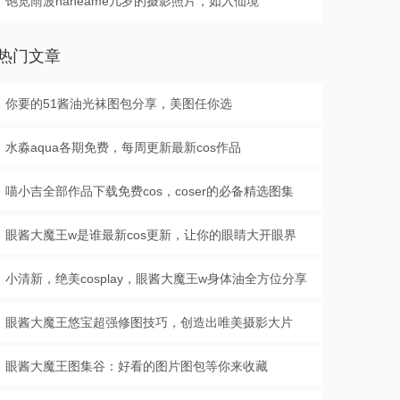
饱览雨波haneame几岁的摄影照片，如入仙境
热门文章
你要的51酱油光袜图包分享，美图任你选
水淼aqua各期免费，每周更新最新cos作品
喵小吉全部作品下载免费cos，coser的必备精选图集
眼酱大魔王w是谁最新cos更新，让你的眼睛大开眼界
小清新，绝美cosplay，眼酱大魔王w身体油全方位分享
眼酱大魔王悠宝超强修图技巧，创造出唯美摄影大片
眼酱大魔王图集谷：好看的图片图包等你来收藏