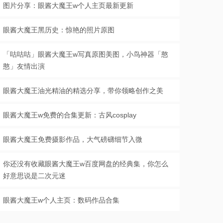
图片分享：眼酱大魔王w个人主页最新更新
眼酱大魔王黑历史：惊艳的照片原图
「咕咕咕」眼酱大魔王w写真原图美图，小鸟神器「憨
憨」友情出演
眼酱大魔王油光精油的精选分享，带你领略创作之美
眼酱大魔王w免费的合集更新：古风cosplay
眼酱大魔王免费摄影作品，大气磅礴细节入微
你还没有收藏眼酱大魔王w百度网盘的经典集，你怎么
好意思说是二次元迷
眼酱大魔王w个人主页：数码作品合集