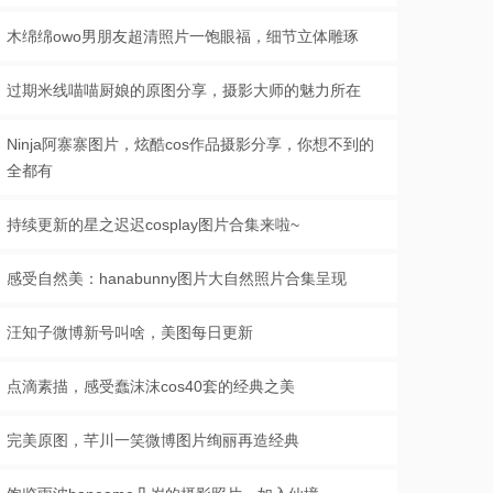
木绵绵owo男朋友超清照片一饱眼福，细节立体雕琢
过期米线喵喵厨娘的原图分享，摄影大师的魅力所在
Ninja阿寨寨图片，炫酷cos作品摄影分享，你想不到的
全都有
持续更新的星之迟迟cosplay图片合集来啦~
感受自然美：hanabunny图片大自然照片合集呈现
汪知子微博新号叫啥，美图每日更新
点滴素描，感受蠢沫沫cos40套的经典之美
完美原图，芊川一笑微博图片绚丽再造经典