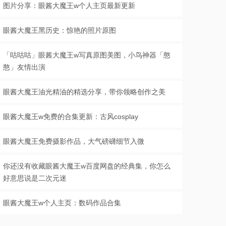
图片分享：眼酱大魔王w个人主页最新更新
眼酱大魔王黑历史：惊艳的照片原图
「咕咕咕」眼酱大魔王w写真原图美图，小鸟神器「憨
憨」友情出演
眼酱大魔王油光精油的精选分享，带你领略创作之美
眼酱大魔王w免费的合集更新：古风cosplay
眼酱大魔王免费摄影作品，大气磅礴细节入微
你还没有收藏眼酱大魔王w百度网盘的经典集，你怎么
好意思说是二次元迷
眼酱大魔王w个人主页：数码作品合集