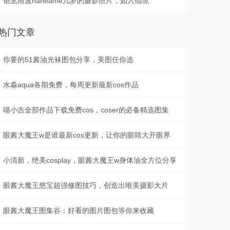
饱览雨波haneame几岁的摄影照片，如入仙境
热门文章
你要的51酱油光袜图包分享，美图任你选
水淼aqua各期免费，每周更新最新cos作品
喵小吉全部作品下载免费cos，coser的必备精选图集
眼酱大魔王w是谁最新cos更新，让你的眼睛大开眼界
小清新，绝美cosplay，眼酱大魔王w身体油全方位分享
眼酱大魔王悠宝超强修图技巧，创造出唯美摄影大片
眼酱大魔王图集谷：好看的图片图包等你来收藏