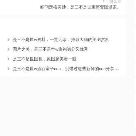
下一篇文章
瞬间定格美妙，是三不是世束缚套图涵盖。
是三不是世w资料，一览无余：摄影大师的美图赏析
图片之美，是三不是世w旗袍满分又优秀
是三不是世图包，原图超美看一眼
是三不是世w酒吞童子cos，别错过这些新鲜的cos分享更新。