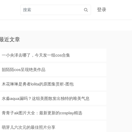
登录
最近文章
一小央泽去哪了，今天发一组cos合集
韶陌陌cos呈现绝美作品
木花琳琳是勇者lolita的原图集赏析-图包
水淼aqua漏吗？这组美图散发出独特的唯美气息
青青子ak图片大全：最新更新的cosplay精选
萌芽儿六次元的最佳照片分享