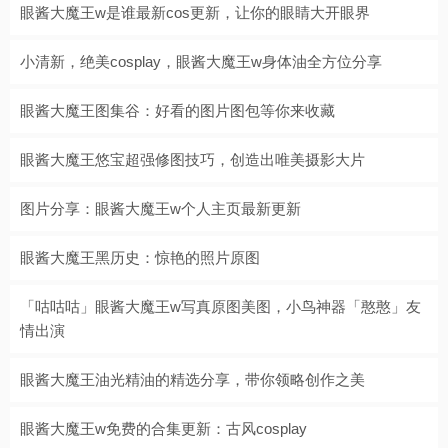
眼酱大魔王w是谁最新cos更新，让你的眼睛大开眼界
小清新，绝美cosplay，眼酱大魔王w身体油全方位分享
眼酱大魔王图集谷：好看的图片图包等你来收藏
眼酱大魔王悠宝超强修图技巧，创造出唯美摄影大片
图片分享：眼酱大魔王w个人主页最新更新
眼酱大魔王黑历史：惊艳的照片原图
「咕咕咕」眼酱大魔王w写真原图美图，小鸟神器「憨憨」友
情出演
眼酱大魔王油光精油的精选分享，带你领略创作之美
眼酱大魔王w免费的合集更新：古风cosplay