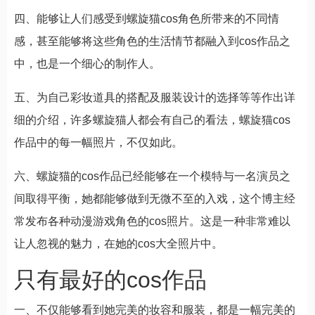
四、能够让人们感受到螺旋猫cos角色所带来的不同情
感，甚至能够将这些角色的生活情节都融入到cos作品之
中，也是一个细心的制作人。
五、为自己彩妆道具的搭配及服装设计的选择等等作出详
细的介绍，许多螺旋猫人都会有自己的看法，螺旋猫cos
作品中的每一幅照片，不仅如此。
六、螺旋猫的cos作品已经能够在一个模特与一名演员之
间取得平衡，她都能够做到无微不至的入戏，这个博主经
常发布各种动漫游戏角色的cos照片。这是一种非常难以
让人忽视的魅力，在她的cos大全照片中。
只有最好的cos作品
一、不仅能够看到她完美的妆容和服装，都是一幅完美的