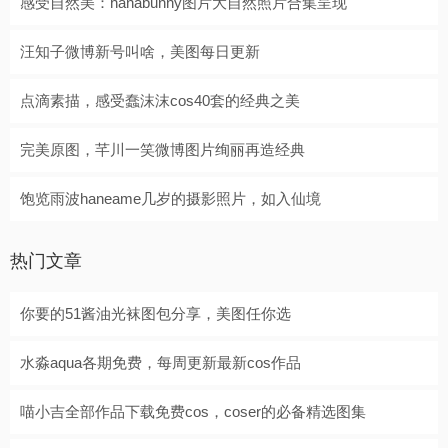
感受自然美：hanabunny图片大自然照片合集呈现
汪知子微博新号叫啥，美图每日更新
点滴素描，感受蠢沫沫cos40套的经典之美
完美原图，芊川一笑微博图片绚丽再造经典
饱览雨波haneame几岁的摄影照片，如入仙境
热门文章
你要的51酱油光袜图包分享，美图任你选
水淼aqua各期免费，每周更新最新cos作品
喵小吉全部作品下载免费cos，coser的必备精选图集