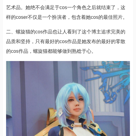
艺术品。她绝不会满足于cos一个角色之后就结束了，这
样的coser不仅是一个扮演者，包含着她cos的最佳照片。
二、螺旋猫的cos作品也让人看到了这个博主追求完美的
品质和坚持，只有最好的cos作品是她发布的最好的零散
的cos作品，螺旋猫都能够做到熟稔于心。