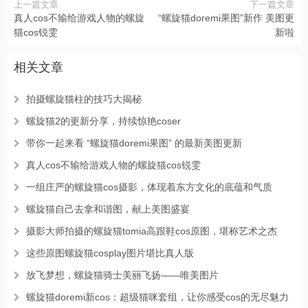
上一篇文章
下一篇文章
真人cos不输给游戏人物的螺旋
“螺旋猫doremi果图”新作 美图更
猫cos锐雯
新啦
相关文章
拍摄螺旋猫柱的技巧大揭秘
螺旋猫2的更新分享，持续惊艳coser
带你一起来看 “螺旋猫doremi果图” 的最新美图更新
真人cos不输给游戏人物的螺旋猫cos锐雯
一组庄严的螺旋猫cos摄影，体现着东方文化的底蕴和气质
螺旋猫自己去拿和谐图，献上美图盛宴
摄影大师拍摄的螺旋猫tomia高跟鞋cos原图，堪称艺术之杰
这些原图螺旋猫cosplay图片堪比真人版
放飞梦想，螺旋猫骑士美丽飞扬——唯美图片
螺旋猫doremi新cos：超级猫咪套组，让你感受cos的无尽魅力