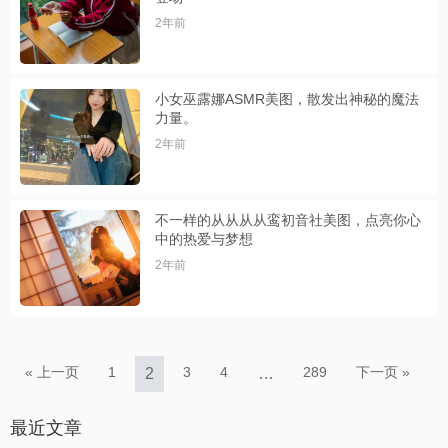
2年前
小女巫露娜ASMR美图，散发出神秘的魔法
力量。
2年前
不一样的从从从从鸾初音社美图，点亮你心
中的热爱与梦想
2年前
« 上一页
1
3
4
289
下一页 »
2
…
最近文章