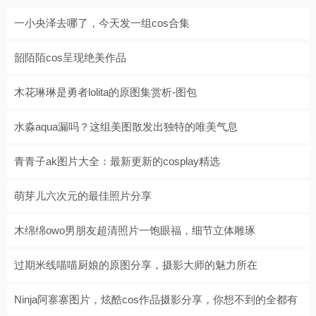
一小央泽去哪了，今天发一组cos合集
韶陌陌cos呈现绝美作品
木花琳琳是勇者lolita的原图集赏析-图包
水淼aqua漏吗？这组美图散发出独特的唯美气息
青青子ak图片大全：最新更新的cosplay精选
萌芽儿六次元的最佳照片分享
木绵绵owo男朋友超清照片一饱眼福，细节立体雕琢
过期米线喵喵厨娘的原图分享，摄影大师的魅力所在
Ninja阿寨寨图片，炫酷cos作品摄影分享，你想不到的全都有