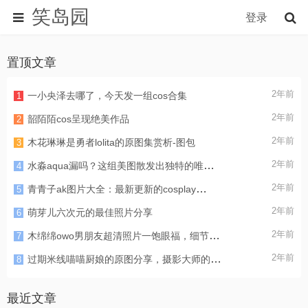
笑岛园
登录
置顶文章
2年前
一小央泽去哪了，今天发一组cos合集
1
2年前
韶陌陌cos呈现绝美作品
2
2年前
木花琳琳是勇者lolita的原图集赏析-图包
3
2年前
水淼aqua漏吗？这组美图散发出独特的唯美气息
4
2年前
青青子ak图片大全：最新更新的cosplay精选
5
2年前
萌芽儿六次元的最佳照片分享
6
2年前
木绵绵owo男朋友超清照片一饱眼福，细节立体雕琢
7
2年前
过期米线喵喵厨娘的原图分享，摄影大师的魅力所在
8
最近文章